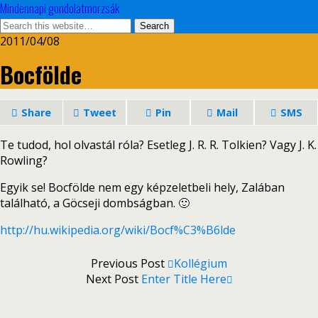
Mindennapi gondolatmorzsák
2011/04/08
Bocfölde
Share
Tweet
Pin
Mail
SMS
Te tudod, hol olvastál róla? Esetleg J. R. R. Tolkien? Vagy J. K.
Rowling?
Egyik se! Bocfölde nem egy képzeletbeli hely, Zalában
található, a Göcseji dombságban. 🙂
http://hu.wikipedia.org/wiki/Bocf%C3%B6lde
Previous Post
Kollégium
Next Post
Enter Title Here