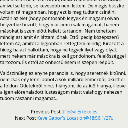
amivel se több, se kevesebb nem lettem. De mégis büszke
voltam rá magamban, hogy ezt is meg tudtam csinálni.
Aztán az élet (hogy pontosabb legyek én magam) olyan
helyzetbe hozott, hogy már nem csak magamat, hanem
másokat is szem előtt kellett tartanom. Nem tehettem
mindig azt amit én láttam jónak. Ettől pedig középszerű
lettem Az, amitől a legjobban rettegtem mindig. Kirázott a
hideg ha azt hallottam, hogy ne tegyek ilyet vagy olyat,
mert nekem már másokra is kell gondolnom, felelősséggel
tartozom. És ettől az önbecsülésem is szépen leépült.
Valószínűleg ez enyhe paranoia is, hogy szeretnék kitűnni,
nem csak egy lenni abból a sok milliárd emberből, aki itt él
a földön. Ötletekből nincs hiányom, de az idő hiánya, illetve
a igen előrehaladott lustaságom miatt valahogy nehezen
tudom rászánni magamat…
Previous Post
Félévi Értékelés
Next Post
Keve Gabor's Location@18:56,1/27