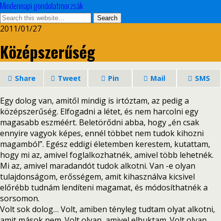
Mindennapi gondolatmorzsák
2011/01/27
Középszerűség
Share
Tweet
Pin
Mail
SMS
Egy dolog van, amitől mindig is irtóztam, az pedig a
középszerűség. Elfogadni a létet, és nem harcolni egy
magasabb eszméért. Beletörődni abba, hogy „én csak
ennyire vagyok képes, ennél többet nem tudok kihozni
magamból”. Egész eddigi életemben kerestem, kutattam,
hogy mi az, amivel foglalkozhatnék, amivel több lehetnék.
Mi az, amivel maradandót tudok alkotni. Van -e olyan
tulajdonságom, erősségem, amit kihasználva kicsivel
előrébb tudnám lendíteni magamat, és módosíthatnék a
sorsomon.
Volt sok dolog… Volt, amiben tényleg tudtam olyat alkotni,
amit mások nem. Volt olyan, amivel elbuktam. Volt olyan,