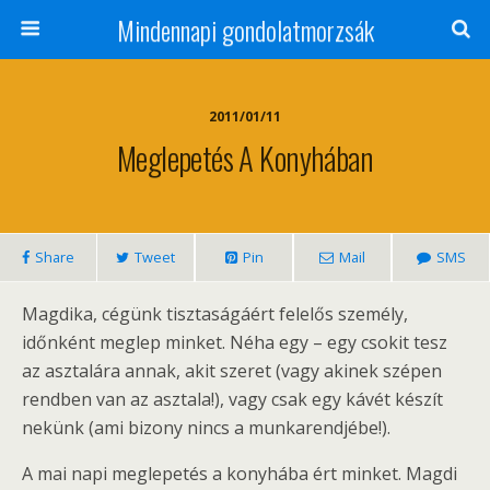
Mindennapi gondolatmorzsák
2011/01/11
Meglepetés A Konyhában
Share
Tweet
Pin
Mail
SMS
Magdika, cégünk tisztaságáért felelős személy,
időnként meglep minket. Néha egy – egy csokit tesz
az asztalára annak, akit szeret (vagy akinek szépen
rendben van az asztala!), vagy csak egy kávét készít
nekünk (ami bizony nincs a munkarendjébe!).
A mai napi meglepetés a konyhába ért minket. Magdi