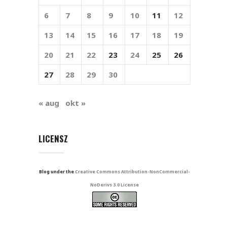
6
7
8
9
10
11
12
13
14
15
16
17
18
19
20
21
22
23
24
25
26
27
28
29
30
« aug
okt »
LICENSZ
Blog under the
Creative Commons Attribution-NonCommercial-
NoDerivs 3.0 License