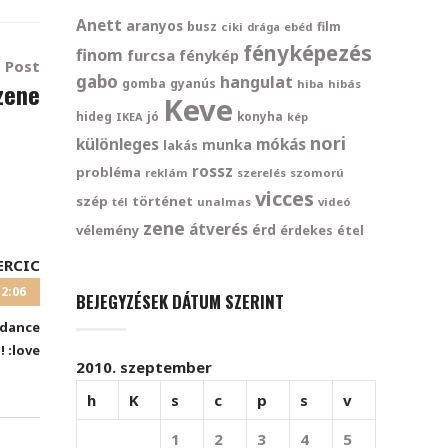
Anett
aranyos
busz
film
ciki
drága
ebéd
fényképezés
finom
furcsa
fénykép
 Post
gabo
hangulat
gomba
gyanús
zene
hiba
hibás
Keve
hideg
konyha
IKEA
jó
kép
nori
mókás
különleges
munka
lakás
rossz
probléma
reklám
szerelés
szomorú
vicces
szép
történet
tél
unalmas
videó
zene
átverés
vélemény
érd
érdekes
étel
ERCIC
12:06
BEJEGYZÉSEK DÁTUM SZERINT
:dance
 :love
2010. szeptember
h
K
s
c
p
s
v
1
2
3
4
5