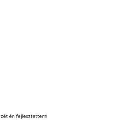
MINDENNAPI GONDOLATMORZSÁK
Képek-, gondolatok-, és minden más!
szét én fejlesztettem!