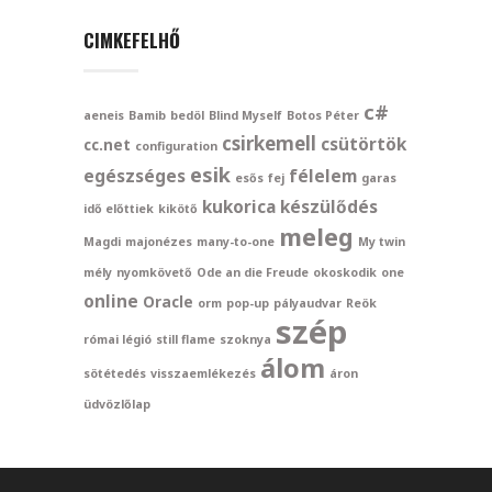
CIMKEFELHŐ
c#
aeneis
Bamib
bedöl
Blind Myself
Botos Péter
csirkemell
csütörtök
cc.net
configuration
esik
egészséges
félelem
esős
fej
garas
kukorica
készülődés
idő előttiek
kikötő
meleg
Magdi
majonézes
many-to-one
My twin
mély
nyomkövető
Ode an die Freude
okoskodik
one
online
Oracle
orm
pop-up
pályaudvar
Reök
szép
római légió
still flame
szoknya
álom
sötétedés
visszaemlékezés
áron
üdvözlőlap