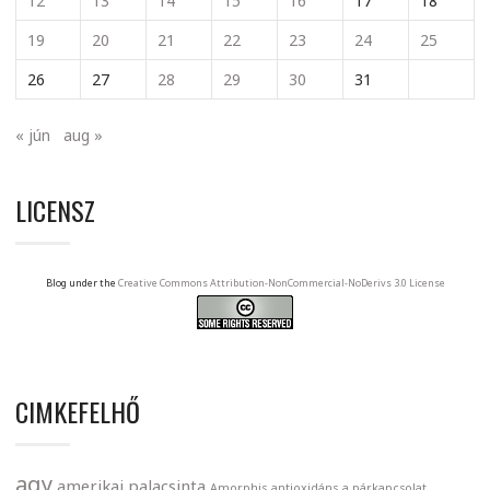
12
13
14
15
16
17
18
19
20
21
22
23
24
25
26
27
28
29
30
31
« jún
aug »
LICENSZ
Blog under the
Creative Commons Attribution-NonCommercial-NoDerivs 3.0 License
CIMKEFELHŐ
agy
amerikai palacsinta
Amorphis
antioxidáns
a párkapcsolat