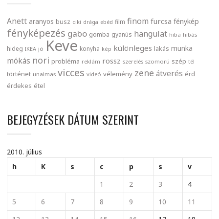
finom
Anett
furcsa
fénykép
aranyos
busz
film
ciki
drága
ebéd
fényképezés
gabo
hangulat
gomba
gyanús
hiba
hibás
Keve
különleges
munka
lakás
hideg
konyha
IKEA
jó
kép
nori
mókás
rossz
probléma
szép
reklám
szerelés
szomorú
tél
vicces
zene
átverés
történet
vélemény
érd
unalmas
videó
érdekes
étel
BEJEGYZÉSEK DÁTUM SZERINT
2010. július
h
K
s
c
p
s
v
1
2
3
4
5
6
7
8
9
10
11