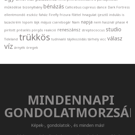
bénázás
működése
bizonyítvány
Callicebus cupreus
dance
Dark Fortress
ellentmondó
eszköz
faház
Firefly
frizura
főétel
hnagulat
ijesztő
indulás
is
napja
lazackrém
lopom
lájk
májusi cserebogár
Nam
nem használ
phase 4
studio
reneszánsz
pirított
préselés
pörgős
reakció
streptococcus
trükkös
válasz
Tideland
tudnivaló
tájékozódás
tárhely
vicc
víz
árnyék
öregek
MINDENNAPI
GONDOLATMORZSÁ
Képek-, gondolatok-, és minden más!