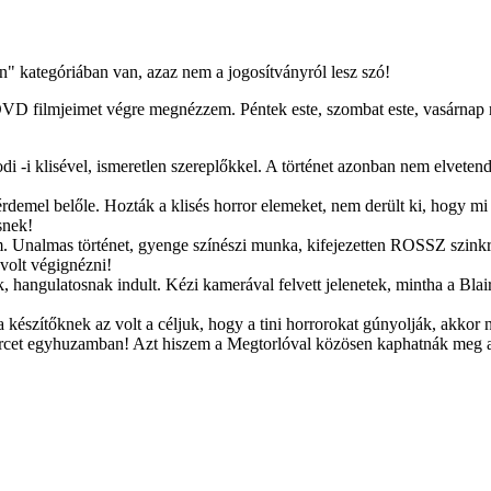
" kategóriában van, azaz nem a jogosítványról lesz szó!
VD filmjeimet végre megnézzem. Péntek este, szombat este, vasárnap r
i -i klisével, ismeretlen szereplőkkel. A történet azonban nem elveten
demel belőle. Hozták a klisés horror elemeket, nem derült ki, hogy mi 
snek!
. Unalmas történet, gyenge színészi munka, kifejezetten ROSSZ szinkro
olt végignézni!
 hangulatosnak indult. Kézi kamerával felvett jelenetek, mintha a Blairw
a készítőknek az volt a céljuk, hogy a tini horrorokat gúnyolják, akkor
percet egyhuzamban! Azt hiszem a Megtorlóval közösen kaphatnák meg az 