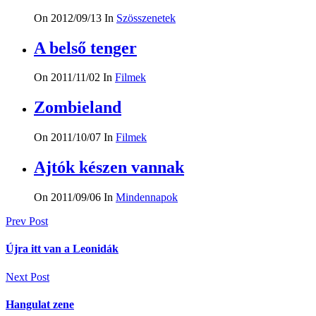
On 2012/09/13
In
Szösszenetek
A belső tenger
On 2011/11/02
In
Filmek
Zombieland
On 2011/10/07
In
Filmek
Ajtók készen vannak
On 2011/09/06
In
Mindennapok
Bejegyzés
Prev Post
navigáció
Újra itt van a Leonidák
Next Post
Hangulat zene