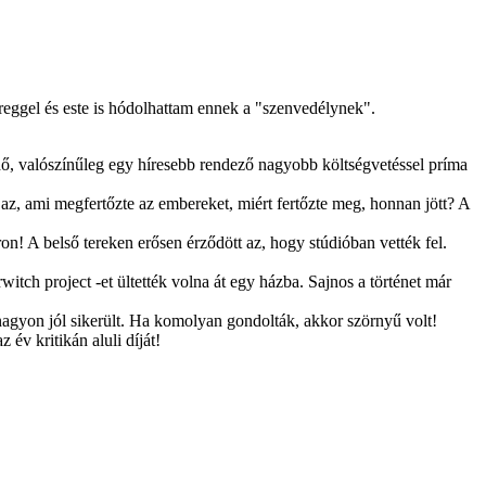
eggel és este is hódolhattam ennek a "szenvedélynek".
dő, valószínűleg egy híresebb rendező nagyobb költségvetéssel príma
az, ami megfertőzte az embereket, miért fertőzte meg, honnan jött? A
n! A belső tereken erősen érződött az, hogy stúdióban vették fel.
itch project -et ültették volna át egy házba. Sajnos a történet már
 nagyon jól sikerült. Ha komolyan gondolták, akkor szörnyű volt!
év kritikán aluli díját!