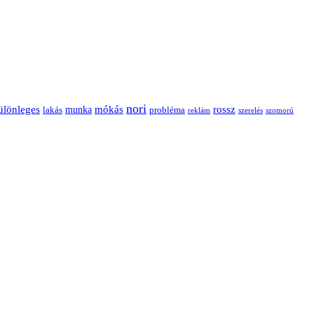
nori
ülönleges
mókás
rossz
munka
probléma
lakás
reklám
szerelés
szomorú