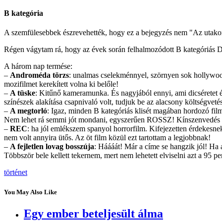
B kategória
A szemfülesebbek észrevehették, hogy ez a bejegyzés nem "Az utakon
Régen vágytam rá, hogy az évek során felhalmozódott B kategóriás D
A három nap termése:
–
Androméda törzs
: unalmas cselekménnyel, szörnyen sok hollywood
mozifilmet kerekített volna ki belőle!
–
A tüske
: Kitűnő kameramunka. És nagyjából ennyi, ami dicséretet ér
színészek alakítása csapnivaló volt, tudjuk be az alacsony költségveté
–
A megtorló
: Igaz, minden B kategóriás klisét magában hordozó film
Nem lehet rá semmi jót mondani, egyszerűen ROSSZ! Kínszenvedés v
–
REC
: ha jól emlékszem spanyol horrorfilm. Kifejezetten érdekesnek,
nem volt annyira ütős. Az öt film közül ezt tartottam a legjobbnak!
–
A fejletlen lovag bosszúja
: Háááát! Már a címe se hangzik jól! Ha 
Többször bele kellett tekernem, mert nem lehetett elviselni azt a 95 
történet
You May Also Like
Egy ember beteljesült álma