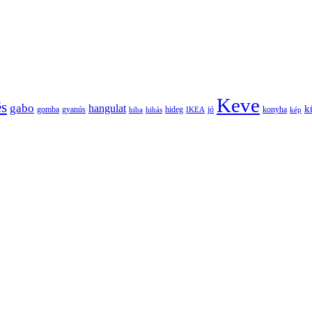
Keve
és
gabo
hangulat
k
gomba
gyanús
hiba
hibás
hideg
IKEA
jó
konyha
kép