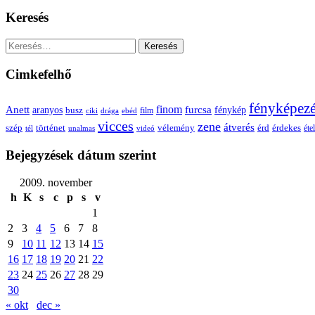
Keresés
Keresés:
Cimkefelhő
fényképez
Anett
finom
furcsa
fénykép
aranyos
busz
film
ciki
drága
ebéd
vicces
zene
átverés
szép
vélemény
érd
történet
érdekes
étel
tél
unalmas
videó
Bejegyzések dátum szerint
2009. november
h
K
s
c
p
s
v
1
2
3
4
5
6
7
8
9
10
11
12
13
14
15
16
17
18
19
20
21
22
23
24
25
26
27
28
29
30
« okt
dec »