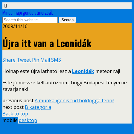
Mindennapi gondolatmorzsák
2009/11/16
Újra itt van a Leonidák
Share
Tweet
Pin
Mail
SMS
Holnap este újra látható lesz a
Leonidák
meteor raj!
Este jó messze kell autóznom, hogy Budapest fényei ne
zavarjanak!
previous post
A munka igenis tud boldoggá tenni!
next post
B kategória
Back to top
mobile
desktop