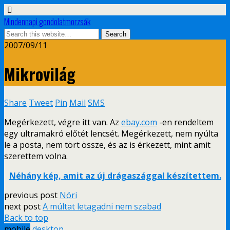
Mindennapi gondolatmorzsák
2007/09/11
Mikrovilág
Share
Tweet
Pin
Mail
SMS
Megérkezett, végre itt van. Az
ebay.com
-en rendeltem
egy ultramakró előtét lencsét. Megérkezett, nem nyúlta
le a posta, nem tört össze, és az is érkezett, mint amit
szerettem volna.
Néhány kép, amit az új drágaszággal készítettem.
previous post
Nóri
next post
A múltat letagadni nem szabad
Back to top
mobile
desktop