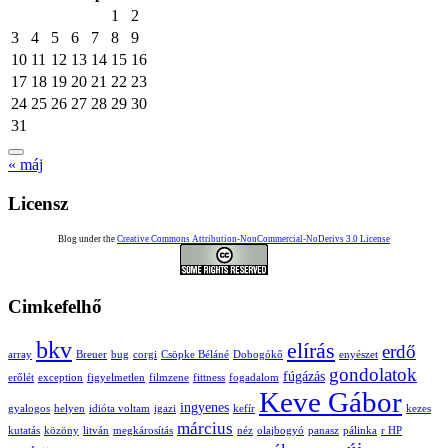
1
2
3
4
5
6
7
8
9
10
11
12
13
14
15
16
17
18
19
20
21
22
23
24
25
26
27
28
29
30
31
« máj
Licensz
Blog under the
Creative Commons Attribution-NonCommercial-NoDerivs 3.0 License
Cimkefelhő
bkv
elírás
erdő
array
Breuer
bug
corgi
Csöpke Béláné
Dobogókő
enyészet
gondolatok
fúgázás
erőlét
exception
figyelmetlen
filmzene
fittness
fogadalom
Keve Gábor
ingyenes
gyalogos
helyen
idióta voltam
igazi
kefír
kezes
március
kutatás
közöny
litván
megkárosítás
néz
olajbogyó
panasz
pálinka
r HP