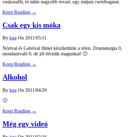
vaskosabb, és talán nagyobb rovart, egy májusi cserebogarat.
Keep Reading →
Csak egy kis móka
By
kga
On 2011/05/11
Nórival és Gabóval filmet készítettünk a réten. Dramaturgia 0,
mondanivaló 0, de jól éreztük magunkat! 🙂
Keep Reading →
Alkohol
By
kga
On 2011/04/29
🙂
Keep Reading →
Még egy videó
By
kga
On 2011/02/16