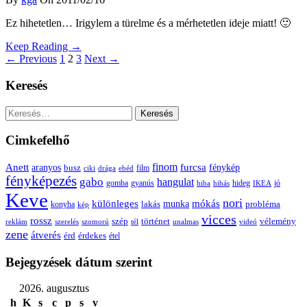
Ez hihetetlen… Irigylem a türelme és a mérhetetlen ideje miatt! 🙂
Keep Reading →
← Previous
1
2
3
Next →
Keresés
Keresés:
Cimkefelhő
Anett
finom
furcsa
fénykép
aranyos
busz
film
ciki
drága
ebéd
fényképezés
gabo
hangulat
gomba
gyanús
hiba
hibás
hideg
IKEA
jó
Keve
nori
különleges
mókás
munka
probléma
lakás
konyha
kép
vicces
rossz
szép
vélemény
történet
reklám
szerelés
szomorú
tél
unalmas
videó
zene
átverés
érd
érdekes
étel
Bejegyzések dátum szerint
2026. augusztus
h
K
s
c
p
s
v