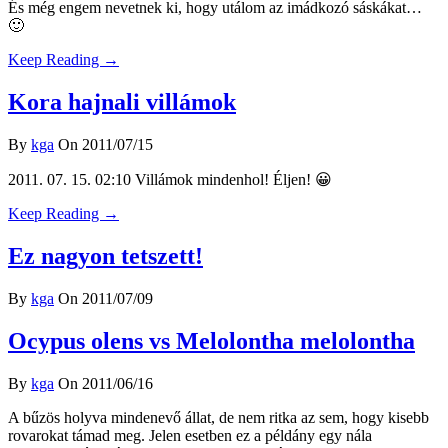
És még engem nevetnek ki, hogy utálom az imádkozó sáskákat…
🙂
Keep Reading →
Kora hajnali villámok
By
kga
On 2011/07/15
2011. 07. 15. 02:10 Villámok mindenhol! Éljen! 😀
Keep Reading →
Ez nagyon tetszett!
By
kga
On 2011/07/09
Ocypus olens vs Melolontha melolontha
By
kga
On 2011/06/16
A bűzös holyva mindenevő állat, de nem ritka az sem, hogy kisebb
rovarokat támad meg. Jelen esetben ez a példány egy nála