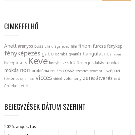
CIMKEFELHŐ
finom
Anett
furcsa
fénykép
aranyos
busz
film
ciki
drága
ebéd
fényképezés
gabo
hangulat
gomba
gyanús
hiba
hibás
Keve
különleges
munka
lakás
hideg
konyha
IKEA
jó
kép
nori
mókás
rossz
probléma
szép
reklám
szerelés
szomorú
tél
vicces
zene
átverés
történet
vélemény
érd
unalmas
videó
érdekes
étel
BEJEGYZÉSEK DÁTUM SZERINT
2026. augusztus