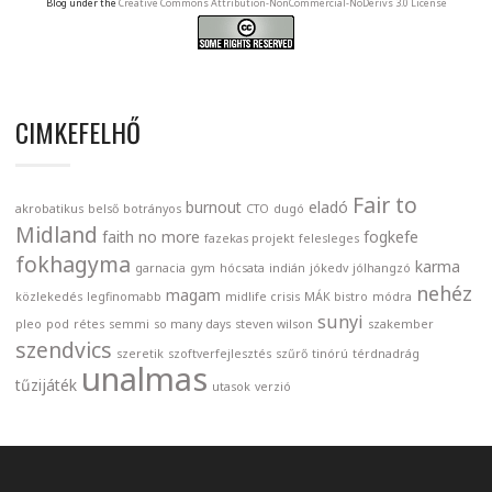
Blog under the
Creative Commons Attribution-NonCommercial-NoDerivs 3.0 License
CIMKEFELHŐ
Fair to
burnout
eladó
akrobatikus
belső
botrányos
CTO
dugó
Midland
faith no more
fogkefe
fazekas projekt
felesleges
fokhagyma
karma
garnacia
gym
hócsata
indián
jókedv
jólhangzó
nehéz
magam
közlekedés
legfinomabb
midlife crisis
MÁK bistro
módra
sunyi
pleo
pod
rétes
semmi
so many days
steven wilson
szakember
szendvics
szeretik
szoftverfejlesztés
szűrő
tinórú
térdnadrág
unalmas
tűzijáték
utasok
verzió