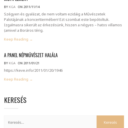
BY
KGA
ON 2011/11/14
Szégyen és gyalázat, de nem voltam ezidáig a Művészetek
Palotájának a koncerttermében! Ezt szombat este bepótoltuk.
Izgalmasra sikerült az érkezésünk, hiszen a négyes – hatos villamos
(amivel a Boráros térig.
Keep Reading →
A PANEL NÉPMŰVÉSZET HALÁLA
BY
KGA
ON 2011/01/21
https://keve.info/2011/01/20/1946
Keep Reading →
KERESÉS