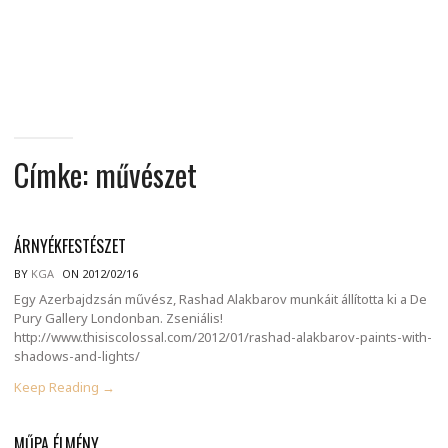
MINDENNAPI
GONDOLATMORZSÁK
Címke:
művészet
ÁRNYÉKFESTÉSZET
BY
KGA
ON 2012/02/16
Egy Azerbajdzsán művész, Rashad Alakbarov munkáit állította ki a De
Pury Gallery Londonban. Zseniális!
http://www.thisiscolossal.com/2012/01/rashad-alakbarov-paints-with-
shadows-and-lights/
Keep Reading →
MŰPA ÉLMÉNY