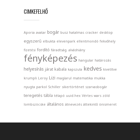
CIMKEFELHŐ
bogár
Aporia
avatar
busz hatalmas
cracker
desktop
egyszerű
elbukta
elevenpark
ellentmondó
fekvőhely
fordító
fizetési
fáradtság. alváshiány
fényképezés
hangular
határozás
kedves
helyesírás
járat
kabala
kapszula
kivetítve
Lizi
krumpli
Leroy
magíarul
matematika
mukka
nyugta
parkol
Schiller
sikertörténet
szarvasbogár
teregetés
tábla
télapó
uuid.hex
Vértes
wars
zöld
általános
lombszöcske
átnevezés
áttekintő
önismeret