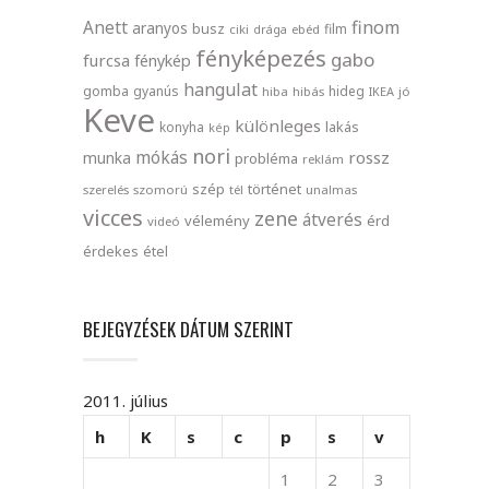
finom
Anett
aranyos
busz
film
ciki
drága
ebéd
fényképezés
gabo
furcsa
fénykép
hangulat
gomba
gyanús
hideg
hiba
hibás
IKEA
jó
Keve
különleges
lakás
konyha
kép
nori
mókás
rossz
munka
probléma
reklám
szép
történet
szerelés
szomorú
tél
unalmas
vicces
zene
átverés
vélemény
érd
videó
érdekes
étel
BEJEGYZÉSEK DÁTUM SZERINT
2011. július
h
K
s
c
p
s
v
1
2
3