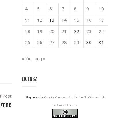
4
5
6
7
8
9
10
11
12
13
14
15
16
17
18
19
20
21
22
23
24
25
26
27
28
29
30
31
« jún
aug »
LICENSZ
t Post
Blog under the
Creative Commons Attribution-NonCommercial-
 zene
NoDerivs 3.0 License