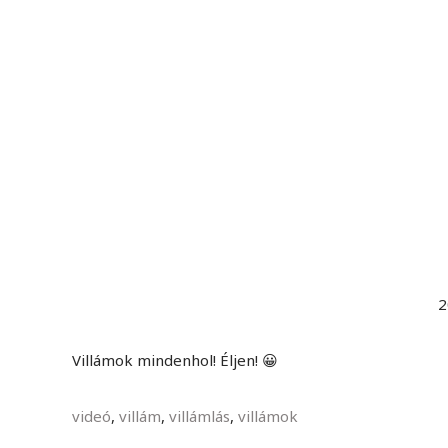
2
Villámok mindenhol! Éljen! 😀
videó
,
villám
,
villámlás
,
villámok