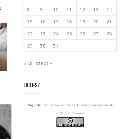
8
9
10
11
12
13
14
15
16
17
18
19
20
21
22
23
24
25
26
27
28
29
30
31
« júl
szept »
!
LICENSZ
Blog under the
Creative Commons Attribution-NonCommercial-
NoDerivs 3.0 License