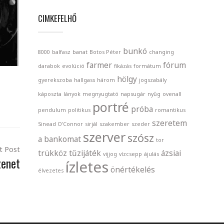
CIMKEFELHŐ
bunkó
8000
balfasz
banat
Botos Péter
changing
farmer
fórum
darabok
evolúció
fikázás
formátum
hölgy
gyerekszoba
hallgass
három
jogszabály
káposzta
lányok
megnyugtató
napsugár
nyűg
ovenall
portré
próba
pendulum
politikus
romantikus
szeretem
Sinead O'Connor
sirjál
szakember
szeder
szerver
szósz
a bankomat
tor
t Post
trükköz
tűzijáték
ázsiai
vijjog
vízcsepp
ájulás
zenet
ízletes
önértékelés
élvezetes