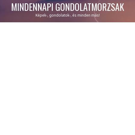
MINDENNAPI GONDOLATMORZSÁK
Képek-, gondolatok-, és minden más!