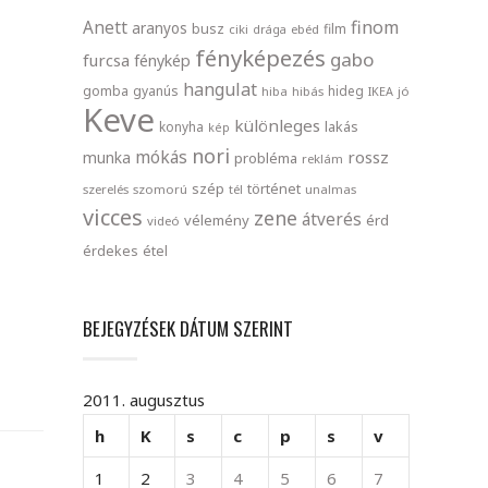
finom
Anett
aranyos
busz
film
ciki
drága
ebéd
fényképezés
gabo
furcsa
fénykép
hangulat
gomba
gyanús
hideg
hiba
hibás
IKEA
jó
Keve
különleges
lakás
konyha
kép
nori
mókás
rossz
munka
probléma
reklám
szép
történet
szerelés
szomorú
tél
unalmas
vicces
zene
átverés
vélemény
érd
videó
érdekes
étel
BEJEGYZÉSEK DÁTUM SZERINT
2011. augusztus
h
K
s
c
p
s
v
1
2
3
4
5
6
7