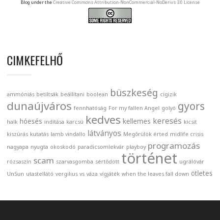
Blog under the
Creative Commons Attribution-NonCommercial-NoDerivs 3.0 License
CIMKEFELHŐ
büszkeség
ammóniás
betiltsák
beállítani
boolean
cigizik
dunaújváros
gyors
fennhatóság
For my fallen Angel
golyó
kedves
keresés
hóesés
kellemes
halk
indítása
karcsú
kicsit
látványos
kiszúrás
kutatás
lamb vindallo
Megőrülök érted
midlife crisis
programozás
nagyapa
nyugta
okoskodó
paradicsomlekvár
playboy
történet
scam
rózsaszín
szarvasgomba
sértődött
ugrálóvár
ötletes
UnSun
utastellátó
vergilius
vs
váza
vígjáték
when the leaves fall down