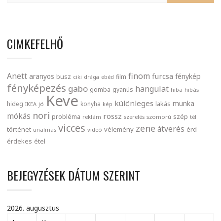
CIMKEFELHŐ
finom
Anett
furcsa
fénykép
aranyos
busz
film
ciki
drága
ebéd
fényképezés
gabo
hangulat
gomba
gyanús
hiba
hibás
Keve
különleges
munka
lakás
hideg
konyha
IKEA
jó
kép
nori
mókás
rossz
probléma
szép
reklám
szerelés
szomorú
tél
vicces
zene
átverés
történet
vélemény
érd
unalmas
videó
érdekes
étel
BEJEGYZÉSEK DÁTUM SZERINT
2026. augusztus