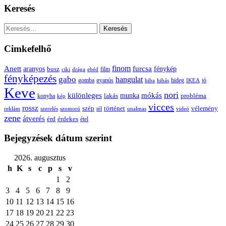
Keresés
Keresés:
Cimkefelhő
Anett
finom
furcsa
fénykép
aranyos
busz
film
ciki
drága
ebéd
fényképezés
gabo
hangulat
gomba
gyanús
hiba
hibás
hideg
IKEA
jó
Keve
nori
különleges
mókás
munka
probléma
lakás
konyha
kép
vicces
rossz
szép
vélemény
történet
reklám
szerelés
szomorú
tél
unalmas
videó
zene
átverés
érd
érdekes
étel
Bejegyzések dátum szerint
2026. augusztus
h
K
s
c
p
s
v
1
2
3
4
5
6
7
8
9
10
11
12
13
14
15
16
17
18
19
20
21
22
23
24
25
26
27
28
29
30