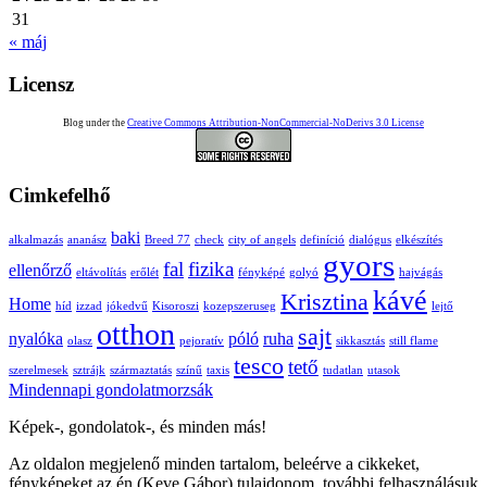
31
« máj
Licensz
Blog under the
Creative Commons Attribution-NonCommercial-NoDerivs 3.0 License
Cimkefelhő
baki
alkalmazás
ananász
Breed 77
check
city of angels
definíció
dialógus
elkészítés
gyors
fal
fizika
ellenőrző
eltávolítás
erőlét
fényképé
golyó
hajvágás
kávé
Krisztina
Home
híd
izzad
jókedvű
Kisoroszi
kozepszeruseg
lejtő
otthon
sajt
nyalóka
póló
ruha
olasz
pejoratív
sikkasztás
still flame
tesco
tető
szerelmesek
sztrájk
származtatás
színű
taxis
tudatlan
utasok
Mindennapi gondolatmorzsák
Képek-, gondolatok-, és minden más!
Az oldalon megjelenő minden tartalom, beleérve a cikkeket,
fényképeket az én (Keve Gábor) tulajdonom. további felhasználásuk