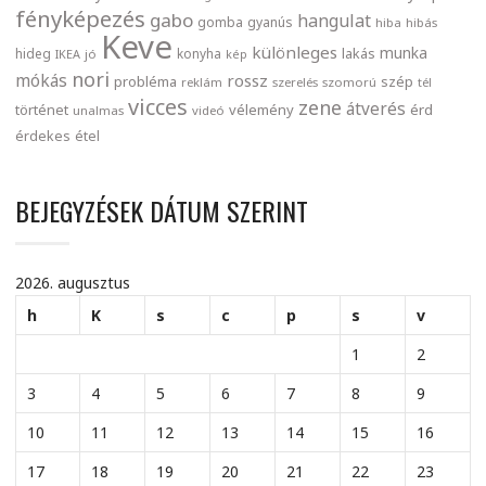
fényképezés
gabo
hangulat
gomba
gyanús
hiba
hibás
Keve
különleges
munka
lakás
hideg
konyha
IKEA
jó
kép
nori
mókás
rossz
probléma
szép
reklám
szerelés
szomorú
tél
vicces
zene
átverés
történet
vélemény
érd
unalmas
videó
érdekes
étel
BEJEGYZÉSEK DÁTUM SZERINT
2026. augusztus
h
K
s
c
p
s
v
1
2
3
4
5
6
7
8
9
10
11
12
13
14
15
16
17
18
19
20
21
22
23