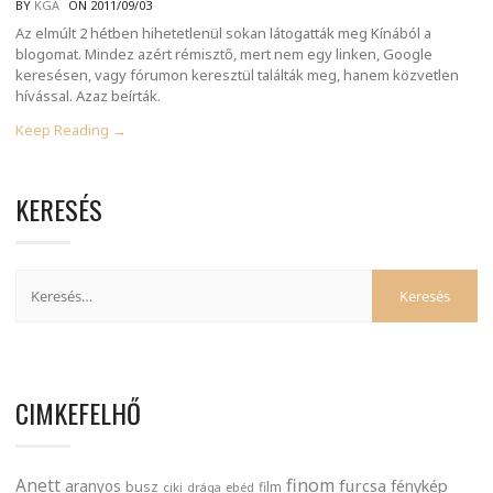
BY
KGA
ON 2011/09/03
Az elmúlt 2 hétben hihetetlenül sokan látogatták meg Kínából a
blogomat. Mindez azért rémisztő, mert nem egy linken, Google
keresésen, vagy fórumon keresztül találták meg, hanem közvetlen
hívással. Azaz beírták.
Keep Reading →
KERESÉS
CIMKEFELHŐ
finom
Anett
furcsa
fénykép
aranyos
busz
film
ciki
drága
ebéd