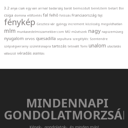
3.2
anya csak egy van
arrival
badarság
barát
bemozdult
benéztem
betart
Boi
fal
csiga
felhő
Franciaország
domina
előfizetés
fotózás
fájt
fénykép
Gesztesi vár
gyöngy
increment
közösség
megoldhatlan
mlm
nagy
munkavedelmiszamekber.com
MÜ
művészek
napszemüveg
nyugalom
quesadilla
orvos
sepultura
szegélyléc
Szentendre
unalom
tartozás
szépségverseny
születésnapra
tetovált
Tomi
utaztatás
véradás
válaszút
átállítás
MINDENNAPI
GONDOLATMORZSÁ
Képek-, gondolatok-, és minden más!