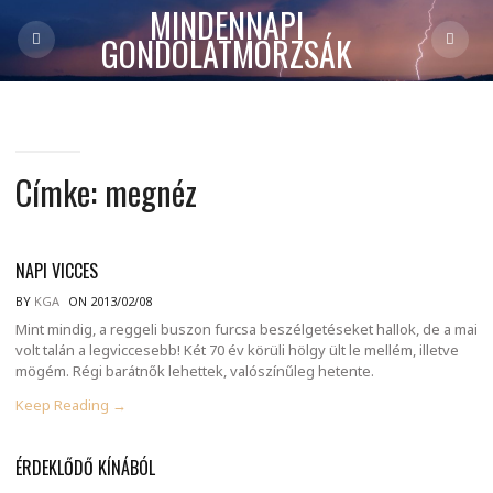
MINDENNAPI
GONDOLATMORZSÁK
Címke:
megnéz
NAPI VICCES
BY
KGA
ON 2013/02/08
Mint mindig, a reggeli buszon furcsa beszélgetéseket hallok, de a mai
volt talán a legviccesebb! Két 70 év körüli hölgy ült le mellém, illetve
mögém. Régi barátnők lehettek, valószínűleg hetente.
Keep Reading →
ÉRDEKLŐDŐ KÍNÁBÓL