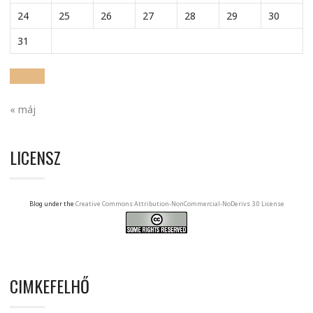
24
25
26
27
28
29
30
31
« máj
LICENSZ
Blog under the
Creative Commons Attribution-NonCommercial-NoDerivs 3.0 License
CIMKEFELHŐ