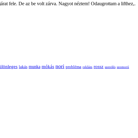
rat fele. De az be volt zárva. Nagyot néztem! Odaugrottam a lifthez,.
nori
ülönleges
mókás
rossz
munka
probléma
lakás
reklám
szerelés
szomorú