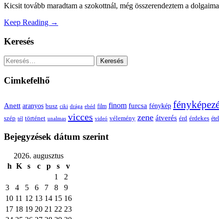
Kicsit tovább maradtam a szokottnál, még összerendeztem a dolgaimat,
Keep Reading →
Keresés
Keresés:
Cimkefelhő
fényképez
Anett
finom
furcsa
fénykép
aranyos
busz
film
ciki
drága
ebéd
vicces
zene
átverés
szép
vélemény
érd
történet
érdekes
étel
tél
unalmas
videó
Bejegyzések dátum szerint
2026. augusztus
h
K
s
c
p
s
v
1
2
3
4
5
6
7
8
9
10
11
12
13
14
15
16
17
18
19
20
21
22
23