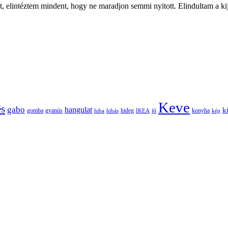
 elintéztem mindent, hogy ne maradjon semmi nyitott. Elindultam a kijá
Keve
és
gabo
hangulat
k
gomba
gyanús
hiba
hibás
hideg
IKEA
jó
konyha
kép