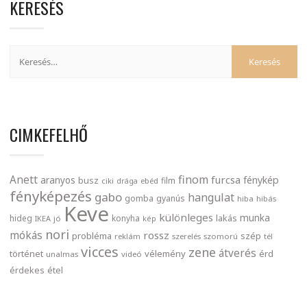
KERESÉS
CIMKEFELHŐ
finom
Anett
furcsa
fénykép
aranyos
busz
film
ciki
drága
ebéd
fényképezés
gabo
hangulat
gomba
gyanús
hiba
hibás
Keve
különleges
munka
lakás
hideg
konyha
IKEA
jó
kép
nori
mókás
rossz
probléma
szép
reklám
szerelés
szomorú
tél
vicces
zene
átverés
történet
vélemény
érd
unalmas
videó
érdekes
étel