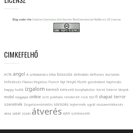
Blog under the
Creative Commons Attribution-NonCommercial-NoDerivs 3.0 License
CIMKEFELHŐ
angol
bosszús
ACTA
A sziklatanács titka
definiálás
deftones
durranás
felfedezés
Flavius Vegetius
Flunch
fájt
fénylő
főzött
gondolatot
hajmosás
izgalom
kereső
happy
hullik
kiélezett
konyhabútor
köret
listerin
lányok
online
shapat terror
mobil
sci-fi
nagyapa
orm
pokhalo
renderelt
rock
szeretnék
sörözés
Szigetszentmiklós
tejtermék
ugrál
visszaemlékezés
átverés
váza
zabál
zúzás
éjfél
üzletvezető