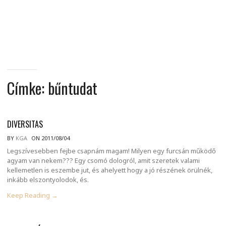
MINDENNAPI
GONDOLATMORZSÁK
Címke:
bűntudat
DIVERSITAS
BY
KGA
ON 2011/08/04
Legszívesebben fejbe csapnám magam! Milyen egy furcsán működő
agyam van nekem??? Egy csomó dologról, amit szeretek valami
kellemetlen is eszembe jut, és ahelyett hogy a jó részének örülnék,
inkább elszontyolodok, és.
Keep Reading →