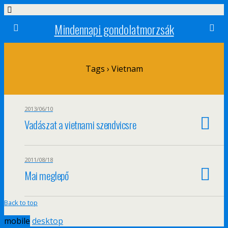
Mindennapi gondolatmorzsák
Tags › Vietnam
2013/06/10
Vadászat a vietnami szendvicsre
2011/08/18
Mai meglepő
Back to top
mobile
desktop