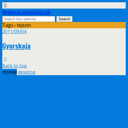
Mindennapi gondolatmorzsák
Tags › tejszín
2011/09/04
Gyorskaja
Back to top
mobile
desktop