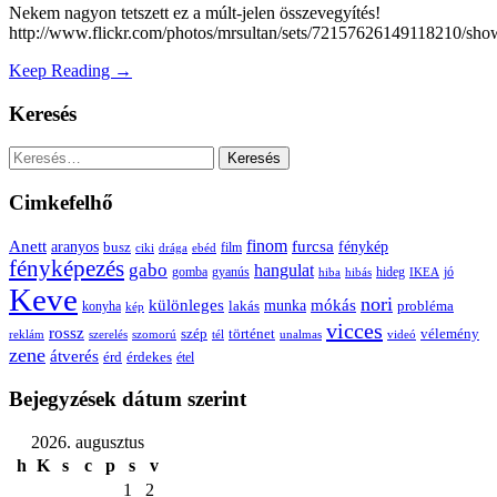
Nekem nagyon tetszett ez a múlt-jelen összevegyítés!
http://www.flickr.com/photos/mrsultan/sets/72157626149118210/sho
Keep Reading →
Keresés
Keresés:
Cimkefelhő
Anett
finom
furcsa
fénykép
aranyos
busz
film
ciki
drága
ebéd
fényképezés
gabo
hangulat
gomba
gyanús
hiba
hibás
hideg
IKEA
jó
Keve
nori
különleges
mókás
munka
probléma
lakás
konyha
kép
vicces
rossz
szép
vélemény
történet
reklám
szerelés
szomorú
tél
unalmas
videó
zene
átverés
érd
érdekes
étel
Bejegyzések dátum szerint
2026. augusztus
h
K
s
c
p
s
v
1
2