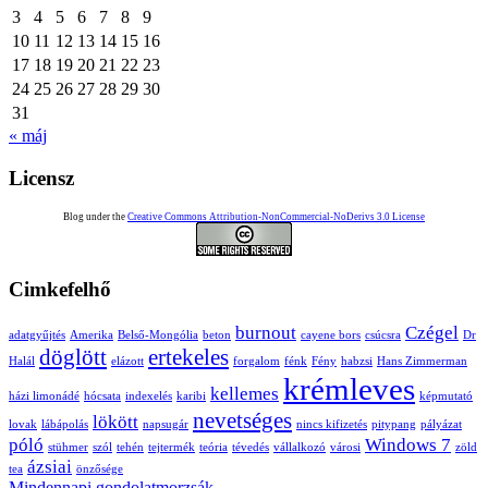
3
4
5
6
7
8
9
10
11
12
13
14
15
16
17
18
19
20
21
22
23
24
25
26
27
28
29
30
31
« máj
Licensz
Blog under the
Creative Commons Attribution-NonCommercial-NoDerivs 3.0 License
Cimkefelhő
burnout
Czégel
adatgyűjtés
Amerika
Belső-Mongólia
beton
cayene bors
csúcsra
Dr
döglött
ertekeles
Halál
elázott
forgalom
fénk
Fény
habzsi
Hans Zimmerman
krémleves
kellemes
házi limonádé
hócsata
indexelés
karibi
képmutató
nevetséges
lökött
lovak
lábápolás
napsugár
nincs kifizetés
pitypang
pályázat
póló
Windows 7
stühmer
szól
tehén
tejtermék
teória
tévedés
vállalkozó
városi
zöld
ázsiai
tea
önzősége
Mindennapi gondolatmorzsák