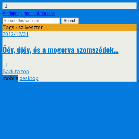
Mindennapi gondolatmorzsák
Tags › szilveszter
2012/12/31
Óév, újév, és a mogorva szomszédok…
Back to top
mobile
desktop