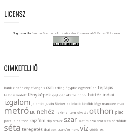
LICENSZ
Blog under the
Creative Commons Attribution-NonCommercial-NoDerivs 3.0 License
CIMKEFELHŐ
csili
fejfájás
bank
cincér
city of angels
csillag
Egyptic
egyszerűen
fényképek
háttér
indiai
felbosszantott
gejl
géplakatos
hobbi
izgalom
jelentés
Justin Bieber
kollekció
később
légy
manatee
max
metró
otthon
nehéz
piac
MÜ
nekimentem
olvasás
szar
rajzfilm
porcupine tree
slip
strucc
szatíra
százszorszép
sértődött
séta
víz
teregetés
thai box
transformers
vödör
és