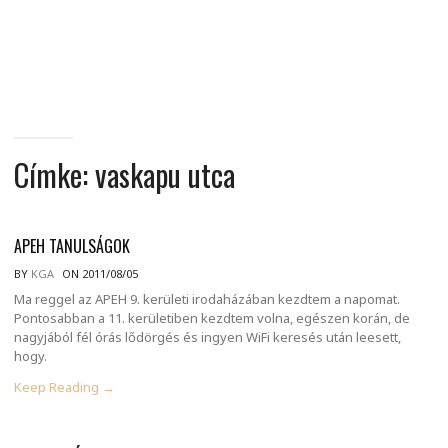
MINDENNAPI
GONDOLATMORZSÁK
Címke:
vaskapu utca
APEH TANULSÁGOK
BY
KGA
ON 2011/08/05
Ma reggel az APEH 9. kerületi irodaházában kezdtem a napomat.
Pontosabban a 11. kerületiben kezdtem volna, egészen korán, de
nagyjából fél órás lődörgés és ingyen WiFi keresés után leesett,
hogy.
Keep Reading →