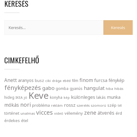
KERESÉS
CIMKEFELHŐ
finom
Anett
furcsa
fénykép
aranyos
busz
film
ciki
drága
ebéd
fényképezés
gabo
hangulat
gomba
gyanús
hiba
hibás
Keve
különleges
munka
lakás
hideg
konyha
IKEA
jó
kép
nori
mókás
rossz
probléma
szép
reklám
szerelés
szomorú
tél
vicces
zene
átverés
történet
vélemény
érd
unalmas
videó
érdekes
étel