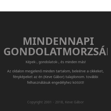
MINDENNAPI
GONDOLATMORZSÁ
Képek-, gondolatok-, és minden más!
Az oldalon megjelenő minden tartalom, beleérve a cikkeket,
fényképeket az én (Keve Gábor) tulajdonom. további
felhasználásuk engedélyhez kötött!
Copyright 2001 - 2018, Keve Gábor