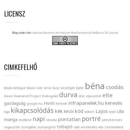
LICENSZ
Blog under the
Creative Commons Attribution-NonCommercial-NoDerivs 3.0 License
CIMKEFELHŐ
béna
csodás
Beats Antique
black river
bme
busz vezetőjét
bytte
durva
elte
Devin Townsend Project
Dobogókő
dísz
elpusztult
infrapanelek.hu
keresés
gazdagság
Honti
google.hu
hírlevél
kikapcsolódás
kék
köd
Lajos
késői
Lilla
kga
kőkert
lejtő
portré
napi
pontatlan
manga
midland
okoska
pénzkeresés
tolóajtó
ragasztott
szongáliai
szúnyogírtó
utál
verekedés
vita
Zombieland