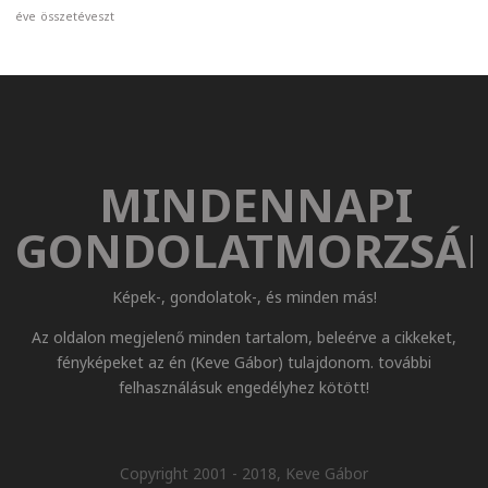
éve
összetéveszt
MINDENNAPI
GONDOLATMORZSÁ
Képek-, gondolatok-, és minden más!
Az oldalon megjelenő minden tartalom, beleérve a cikkeket,
fényképeket az én (Keve Gábor) tulajdonom. további
felhasználásuk engedélyhez kötött!
Copyright 2001 - 2018, Keve Gábor