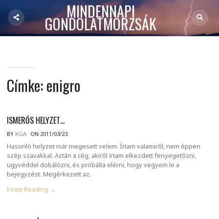
MINDENNAPI
GONDOLATMORZSÁK
Címke:
enigro
ISMERŐS HELYZET…
BY
KGA
ON 2011/03/23
Hasonló helyzet már megesett velem. Írtam valamiről, nem éppen
szép szavakkal. Aztán a cég, akiről írtam elkezdett fenyegetőzni,
ügyvéddel dobálózni, és próbálta elérni, hogy vegyem le a
bejegyzést. Megérkezett az.
Keep Reading →