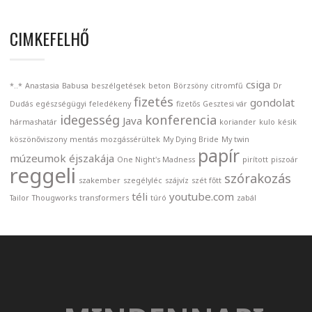
CIMKEFELHŐ
csiga
*..*
Anastasia
Babusa
beszélgetések
beton
Börzsöny
citromfű
Dr
fizetés
gondolat
Dudás
egészségügyi
feledékeny
fizetős
Gesztesi vár
idegesség
konferencia
Java
hármashatár
koriander
kulo
késik
köszönőviszony
mentás
mozgássérültek
My Dying Bride
My twin
papír
múzeumok éjszakája
One Night's Madness
pirított
piszoár
reggeli
szórakozás
szakember
szegélyléc
szájvíz
szét főtt
téli
youtube.com
Tailor
Thougworks
transformers
túró
zabál