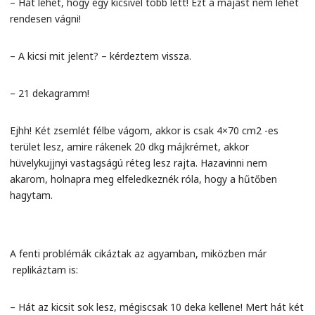
– Hát lehet, hogy egy kicsivel több lett! Ezt a májast nem lehet
rendesen vágni!
– A kicsi mit jelent? – kérdeztem vissza.
– 21 dekagramm!
Ejhh! Két zsemlét félbe vágom, akkor is csak 4×70 cm2 -es
terület lesz, amire rákenek 20 dkg májkrémet, akkor
hüvelykujjnyi vastagságú réteg lesz rajta. Hazavinni nem
akarom, holnapra meg elfeledkeznék róla, hogy a hűtőben
hagytam.
A fenti problémák cikáztak az agyamban, miközben már
replikáztam is:
– Hát az kicsit sok lesz, mégiscsak 10 deka kellene! Mert hát két