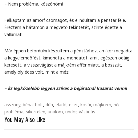
– Nem probléma, köszönöm!
Felkaptam az amorf csomagot, és elindultam a pénztár fele.
Éreztem a hátamon a megvető tekintetét, szinte égette a
vállamat!
Már éppen befordulni készültem a pénztárhoz, amikor megadta
a kegyelemdöfést, kimondta a mondatot, amit egészen odáig
keresett, a visszavágást a májkrém affér miatt, a bosszút,
amely oly édes volt, mint a méz:
– És legközelebb legyen szíves a bejáratnál kosarat venni!
asszony
,
béna
,
bolt
,
düh
,
eladó
,
eset
,
kosár
,
májkrém
,
nő
,
probléma
,
sikertelen
,
unalom
,
undor
,
vásárlás
You May Also Like