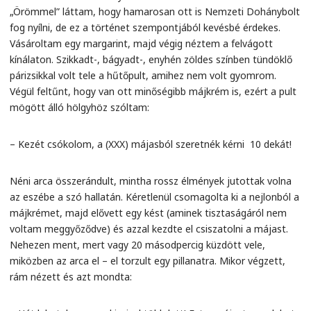
„Örömmel” láttam, hogy hamarosan ott is Nemzeti Dohánybolt
fog nyílni, de ez a történet szempontjából kevésbé érdekes.
Vásároltam egy margarint, majd végig néztem a felvágott
kínálaton. Szikkadt-, bágyadt-, enyhén zöldes színben tündöklő
párizsikkal volt tele a hűtőpult, amihez nem volt gyomrom.
Végül feltűnt, hogy van ott minőségibb májkrém is, ezért a pult
mögött álló hölgyhöz szóltam:
– Kezét csókolom, a (XXX) májasból szeretnék kérni 10 dekát!
Néni arca összerándult, mintha rossz élmények jutottak volna
az eszébe a szó hallatán. Kéretlenül csomagolta ki a nejlonból a
májkrémet, majd elővett egy kést (aminek tisztaságáról nem
voltam meggyőződve) és azzal kezdte el csiszatolni a májast.
Nehezen ment, mert vagy 20 másodpercig küzdött vele,
miközben az arca el – el torzult egy pillanatra. Mikor végzett,
rám nézett és azt mondta: