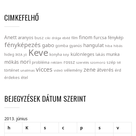
CIMKEFELHŐ
finom
Anett
furcsa
fénykép
aranyos
busz
film
ciki
drága
ebéd
fényképezés
gabo
hangulat
gomba
gyanús
hiba
hibás
Keve
különleges
munka
lakás
hideg
konyha
IKEA
jó
kép
nori
mókás
rossz
probléma
szép
reklám
szerelés
szomorú
tél
vicces
zene
átverés
történet
vélemény
érd
unalmas
videó
érdekes
étel
BEJEGYZÉSEK DÁTUM SZERINT
2013. június
h
K
s
c
p
s
v