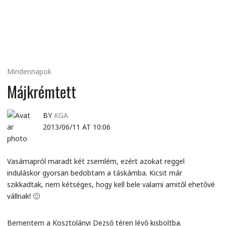
MINDENNAPI
GONDOLATMORZSÁK
Mindennapok
Májkrémtett
BY
KGA
2013/06/11 AT 10:06
Vasárnapról maradt két zsemlém, ezért azokat reggel
induláskor gyorsan bedobtam a táskámba. Kicsit már
szikkadtak, nem kétséges, hogy kell bele valami amitől ehetővé
vállnak! 🙂
Bementem a Kosztolányi Dezső téren lévő kisboltba.