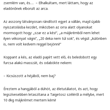
zsemlém van, és…. – Elhalkultam, mert láttam, hogy az
eladónőnek elborult az arca.
Az asszony látványosan rándított egyet a vállán, majd újabb
nyiszatolásba kezdet, miközben az orra alatt olyanokat
mormogott hogy: „szar ez a kés!”, „a májkrémből nem lehet
ilyen vékonyat vágni”, „20 deka nem túl sok”, és végül: „különben
is, nem volt kedvem reggel bejönni!”
Koppant a kés, az eladó papírt vett elő, és beledobott egy
furcsa alakú masszát, és odabökte nekem:
– Kicsúszott a héjából, nem baj?
Éreztem a hangjából a dühöt, az életutálatot, és azt, hogy
legszívesebben letaszítana a Taigetosz széléről a mélybe, mert
10 dkg májkrémet mertem kérni!