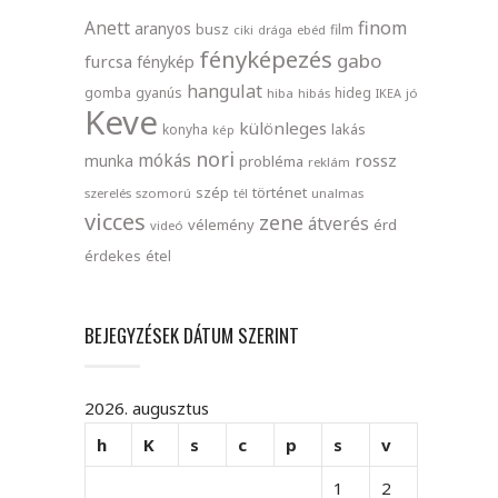
finom
Anett
aranyos
busz
film
ciki
drága
ebéd
fényképezés
gabo
furcsa
fénykép
hangulat
gomba
gyanús
hideg
hiba
hibás
IKEA
jó
Keve
különleges
lakás
konyha
kép
nori
mókás
rossz
munka
probléma
reklám
szép
történet
szerelés
szomorú
tél
unalmas
vicces
zene
átverés
vélemény
érd
videó
érdekes
étel
BEJEGYZÉSEK DÁTUM SZERINT
2026. augusztus
h
K
s
c
p
s
v
1
2