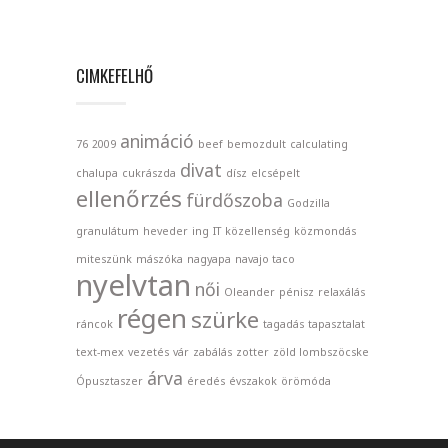
CIMKEFELHŐ
animáció
76
2009
beef
bemozdult
calculating
divat
chalupa
cukrászda
dísz
elcsépelt
ellenőrzés
fürdőszoba
Godzilla
granulátum
heveder
ing
IT
közellenség
közmondás
miteszünk
mászóka
nagyapa
navajo taco
nyelvtan
női
Oleander
pénisz
relaxálás
régen
szürke
ráncok
tagadás
tapasztalat
text-mex
vezetés
vár
zabálás
zotter
zöld lombszöcske
árva
Ópusztaszer
éredés
évszakok
örömóda