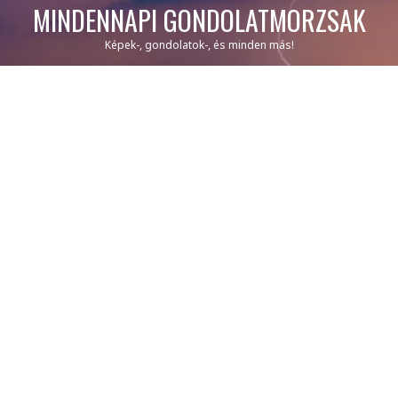
MINDENNAPI GONDOLATMORZSÁK
Képek-, gondolatok-, és minden más!