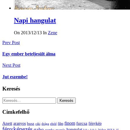
Napi hangulat
On 2013/12/13
In
Zene
Bejegyzés
Prev Post
navigáció
Egy ember beteljesült álma
Next Post
Jut eszembe!
Keresés
Keresés:
Cimkefelhő
Anett
finom
furcsa
fénykép
aranyos
busz
film
ciki
drága
ebéd
fényképezés
gabo
hangulat