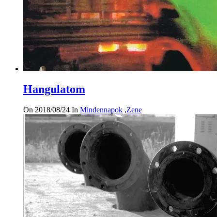
Hangulatom
On 2018/08/24
In
Mindennapok
,
Zene