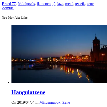
Breed 77
,
feldolgozás
,
flamenco
,
jó
,
laza
,
metal
,
tetszik
,
zene
,
Zombie
You May Also Like
Hangulatzene
On 2019/04/04
In
Mindennapok
,
Zene