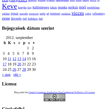
gomba
gyanús
hiba
hibás
hideg
IKEA
jó
Keve
nori
különleges
mókás
munka
probléma
lakás
konyha
kép
vicces
rossz
szép
vélemény
történet
reklám
szerelés
szomorú
tél
unalmas
videó
zene
átverés
érd
érdekes
étel
Bejegyzések dátum szerint
2012. szeptember
h
K
s
c
p
s
v
1
2
3
4
5
6
7
8
9
10
11
12
13
14
15
16
17
18
19
20
21
22
23
24
25
26
27
28
29
30
« aug
okt »
Licensz
Blog under the
Creative Commons Attribution-NonCommercial-NoDerivs 3.0 License
Cimkefelhő