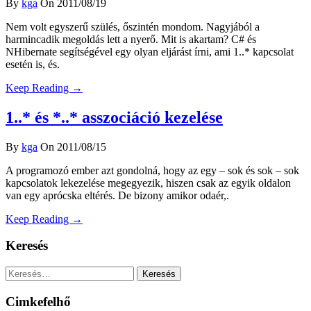
By
kga
On 2011/08/19
Nem volt egyszerű szülés, őszintén mondom. Nagyjából a
harmincadik megoldás lett a nyerő. Mit is akartam? C# és
NHibernate segítségével egy olyan eljárást írni, ami 1..* kapcsolat
esetén is, és.
Keep Reading →
1..* és *..* asszociáció kezelése
By
kga
On 2011/08/15
A programozó ember azt gondolná, hogy az egy – sok és sok – sok
kapcsolatok lekezelése megegyezik, hiszen csak az egyik oldalon
van egy aprócska eltérés. De bizony amikor odaér,.
Keep Reading →
Keresés
Keresés:
Cimkefelhő