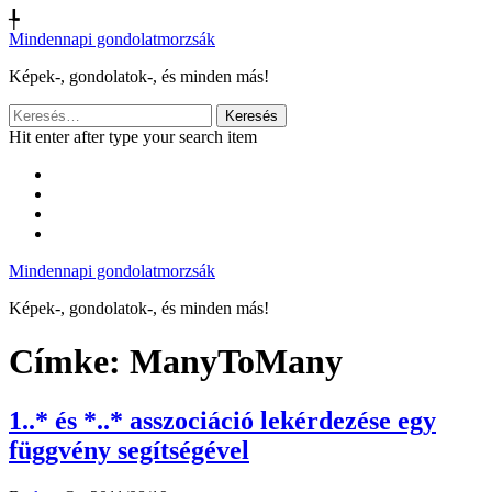
╄
Mindennapi gondolatmorzsák
Képek-, gondolatok-, és minden más!
Keresés:
Hit enter after type your search item
Mindennapi gondolatmorzsák
Képek-, gondolatok-, és minden más!
Címke:
ManyToMany
1..* és *..* asszociáció lekérdezése egy
függvény segítségével