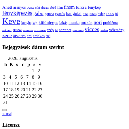
Anett
finom
furcsa
fénykép
aranyos
busz
film
ciki
drága
ebéd
fényképezés
gabo
hangulat
gomba
gyanús
hiba
hibás
hideg
IKEA
jó
Keve
nori
különleges
mókás
munka
probléma
lakás
konyha
kép
vicces
rossz
szép
vélemény
történet
reklám
szerelés
szomorú
tél
unalmas
videó
zene
átverés
érd
érdekes
étel
Bejegyzések dátum szerint
2026. augusztus
h
K
s
c
p
s
v
1
2
3
4
5
6
7
8
9
10
11
12
13
14
15
16
17
18
19
20
21
22
23
24
25
26
27
28
29
30
31
« máj
Licensz