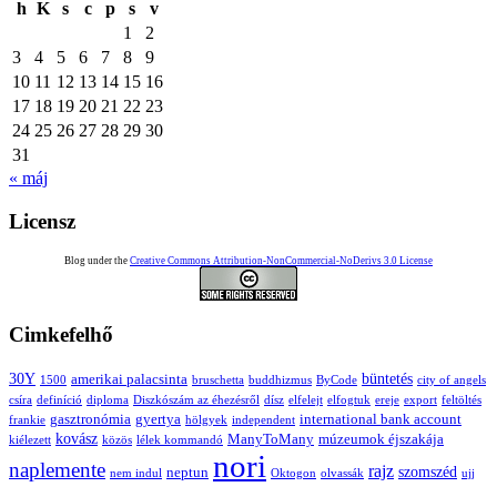
h
K
s
c
p
s
v
1
2
3
4
5
6
7
8
9
10
11
12
13
14
15
16
17
18
19
20
21
22
23
24
25
26
27
28
29
30
31
« máj
Licensz
Blog under the
Creative Commons Attribution-NonCommercial-NoDerivs 3.0 License
Cimkefelhő
30Y
büntetés
amerikai palacsinta
1500
bruschetta
buddhizmus
ByCode
city of angels
csíra
definíció
diploma
Diszkószám az éhezésről
dísz
elfelejt
elfogtuk
ereje
export
feltöltés
gasztronómia
gyertya
international bank account
frankie
hölgyek
independent
kovász
ManyToMany
múzeumok éjszakája
kiélezett
közös
lélek kommandó
nori
naplemente
rajz
szomszéd
neptun
nem indul
Oktogon
olvassák
ujj