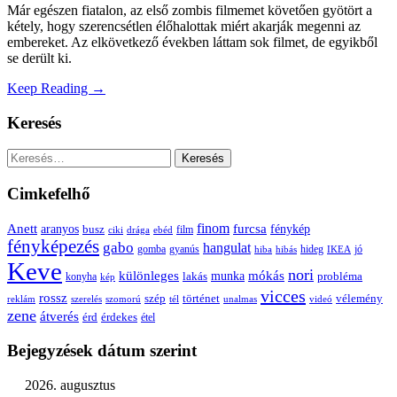
Már egészen fiatalon, az első zombis filmemet követően gyötört a
kétely, hogy szerencsétlen élőhalottak miért akarják megenni az
embereket. Az elkövetkező években láttam sok filmet, de egyikből
se derült ki.
Keep Reading →
Keresés
Keresés:
Cimkefelhő
Anett
finom
furcsa
fénykép
aranyos
busz
film
ciki
drága
ebéd
fényképezés
gabo
hangulat
gomba
gyanús
hiba
hibás
hideg
IKEA
jó
Keve
nori
különleges
mókás
munka
probléma
lakás
konyha
kép
vicces
rossz
szép
vélemény
történet
reklám
szerelés
szomorú
tél
unalmas
videó
zene
átverés
érd
érdekes
étel
Bejegyzések dátum szerint
2026. augusztus