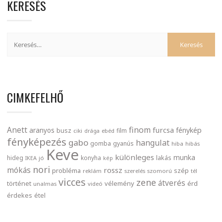
KERESÉS
CIMKEFELHŐ
finom
Anett
furcsa
fénykép
aranyos
busz
film
ciki
drága
ebéd
fényképezés
gabo
hangulat
gomba
gyanús
hiba
hibás
Keve
különleges
munka
lakás
hideg
konyha
IKEA
jó
kép
nori
mókás
rossz
probléma
szép
reklám
szerelés
szomorú
tél
vicces
zene
átverés
történet
vélemény
érd
unalmas
videó
érdekes
étel