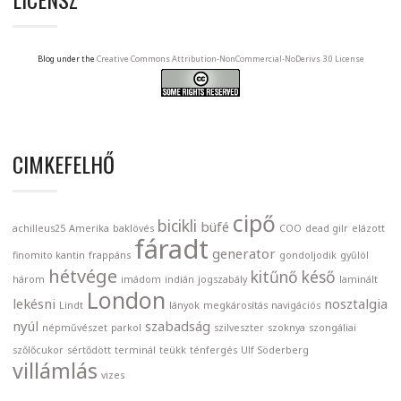
Blog under the
Creative Commons Attribution-NonCommercial-NoDerivs 3.0 License
CIMKEFELHŐ
cipő
bicikli
büfé
achilleus25
Amerika
baklövés
COO
dead gilr
elázott
fáradt
generator
finomito kantin
frappáns
gondoljodik
gyűlöl
hétvége
kitűnő
késő
három
imádom
indián
jogszabály
laminált
London
lekésni
nosztalgia
Lindt
lányok
megkárosítás
navigációs
nyúl
szabadság
népművészet
parkol
szilveszter
szoknya
szongáliai
szőlőcukor
sértődött
terminál
teükk
ténfergés
Ulf Söderberg
villámlás
vizes