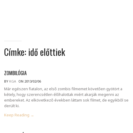
MINDENNAPI
GONDOLATMORZSÁK
Címke:
idő előttiek
ZOMBILÓGIA
BY
KGA
ON 2013/02/06
Már egészen fiatalon, az első zombis filmemet követően gyötört a
kétely, hogy szerencsétlen élőhalottak miért akarják megenni az
embereket. Az elkövetkező években láttam sok filmet, de egyikből se
derült ki.
Keep Reading →