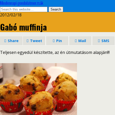
Mindennapi gondolatmorzsák
2012/02/18
Gabó muffinja
Share
Tweet
Pin
Mail
SMS
Teljesen egyedül készítette, az én útmutatásom alapján!!!