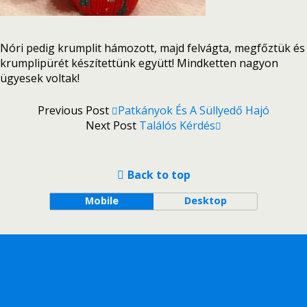
Nóri pedig krumplit hámozott, majd felvágta, megfőztük és
krumplipürét készítettünk együtt! Mindketten nagyon
ügyesek voltak!
Previous Post
Patkányok És A Süllyedő Hajó
Next Post
Találós Kérdés
Back to top
Mobile
Desktop