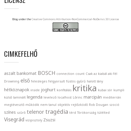
Blog under the
Creative Commons Attribution-NonCommercial-NoDerivs 3.0 License
CIMKEFELHŐ
BOSCH
aszalt
bankomat
connection
count
Csak az kiabál aki fél
első
Drowning
felesleges
felgyorsult
füstös
gyűrű
halott lány
kritika
hétköznapok
joghurt
inside
konfitálás
kubai sör
kumpli
legenda
marcipán
külső
laminált
levelező
localhost
Lőrinc
mediterrán
megtévesztő
működik
nem tanul
objektív
rejtőzködő
Rob Dougan
szoció
tragédia
telenor
színes
szűrő
térd
Törökország
túlélted
Visegrád
Zsuzsi
vizipisztoly