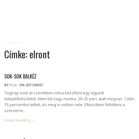
MINDENNAPI
GONDOLATMORZSÁK
Címke:
elront
SOK-SOK BALKÉZ
BY
KGA
ON 2011/09/07
Tegnap este el szerettem volna készíteni egy egyedi
telepítőkészletet. Nem túl nagy munka, 20-25 perc alatt megvan. Talán
15 percembe tellett, és meg is voltam vele. Elkezdtem feltölteni a
szerverre..
Keep Reading →