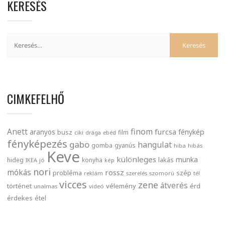
KERESÉS
CIMKEFELHŐ
finom
Anett
furcsa
fénykép
aranyos
busz
film
ciki
drága
ebéd
fényképezés
gabo
hangulat
gomba
gyanús
hiba
hibás
Keve
különleges
munka
lakás
hideg
konyha
IKEA
jó
kép
nori
mókás
rossz
probléma
szép
reklám
szerelés
szomorú
tél
vicces
zene
átverés
történet
vélemény
érd
unalmas
videó
érdekes
étel