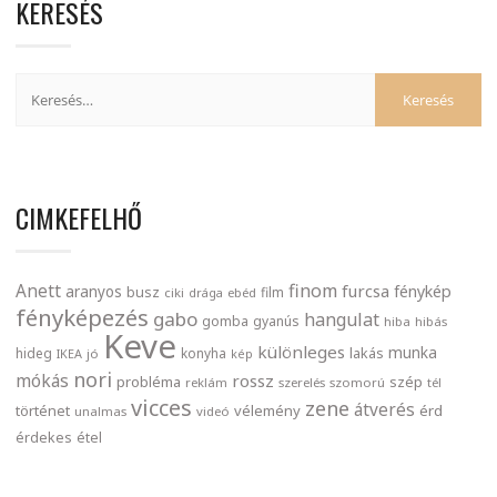
KERESÉS
CIMKEFELHŐ
finom
Anett
furcsa
fénykép
aranyos
busz
film
ciki
drága
ebéd
fényképezés
gabo
hangulat
gomba
gyanús
hiba
hibás
Keve
különleges
munka
lakás
hideg
konyha
IKEA
jó
kép
nori
mókás
rossz
probléma
szép
reklám
szerelés
szomorú
tél
vicces
zene
átverés
történet
vélemény
érd
unalmas
videó
érdekes
étel