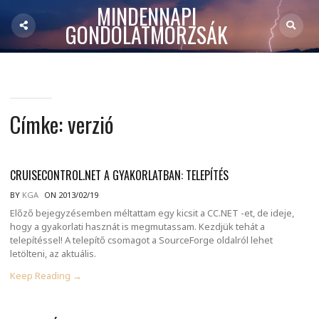
MINDENNAPI
GONDOLATMORZSÁK
Címke:
verzió
CRUISECONTROL.NET A GYAKORLATBAN: TELEPÍTÉS
BY
KGA
ON 2013/02/19
Előző bejegyzésemben méltattam egy kicsit a CC.NET -et, de ideje,
hogy a gyakorlati hasznát is megmutassam. Kezdjük tehát a
telepítéssel! A telepítő csomagot a SourceForge oldalról lehet
letölteni, az aktuális.
Keep Reading →