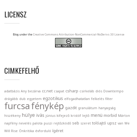
LICENSZ
Blog under the
Creative Commons Attribution-NonCommercial-NoDerivs 3.0 License
CIMKEFELHŐ
cc.net
csharp
adatbázis
Any
bezárva
csapat
csirkeláb
diós
Downtempo
egzotikus
drágább
dub
egyetem
elfogadhatatlan
felkelés
filter
furcsa
fénykép
gazdit
granulátum
hanyagság
hülye
ivàs
menü
morbid
hiszékeny
június
kifejező
kristóf
lejtő
Márton
seb
tolóajtó
upsz
napfény
nevelés
palota
puszi
rejtőzködő
szeret
van
We
ígéret
Will Rise
Önkritika
évforduló