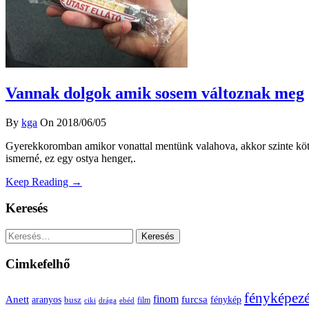
Vannak dolgok amik sosem változnak meg
By
kga
On 2018/06/05
Gyerekkoromban amikor vonattal mentünk valahova, akkor szinte kötel
ismerné, ez egy ostya henger,.
Keep Reading →
Keresés
Keresés:
Cimkefelhő
fényképez
Anett
finom
furcsa
fénykép
aranyos
busz
film
ciki
drága
ebéd