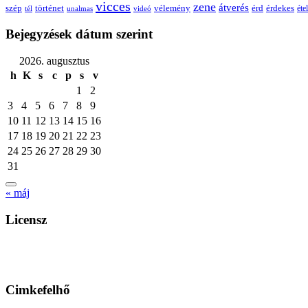
vicces
zene
átverés
szép
vélemény
érd
történet
érdekes
étel
tél
unalmas
videó
Bejegyzések dátum szerint
2026. augusztus
h
K
s
c
p
s
v
1
2
3
4
5
6
7
8
9
10
11
12
13
14
15
16
17
18
19
20
21
22
23
24
25
26
27
28
29
30
31
« máj
Licensz
Cimkefelhő