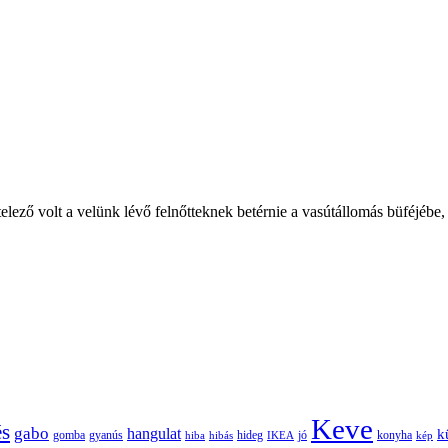
ező volt a velünk lévő felnőtteknek betérnie a vasútállomás büféjébe,
Keve
és
gabo
hangulat
k
gomba
gyanús
hiba
hibás
hideg
IKEA
jó
konyha
kép