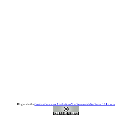
Blog under the
Creative Commons Attribution-NonCommercial-NoDerivs 3.0 License