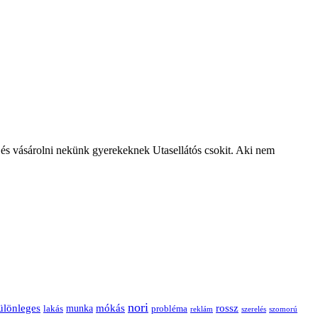
 és vásárolni nekünk gyerekeknek Utasellátós csokit. Aki nem
nori
ülönleges
mókás
rossz
munka
probléma
lakás
reklám
szerelés
szomorú