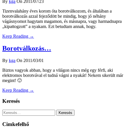
By
kga
On 2011/07/23
Tizenvalahány éves korom óta borotválkozom, és általában a
borotválkozás azzal fejeződött be mindig, hogy jó néhány
vágásnyomot hagytam magamon, és másnapra, vagy harmadnapra
„kipattogzott” a nyakam. Ezt betudtam annak, hogy.
Keep Reading →
Borotválkozás…
By
kga
On 2011/03/01
Biztos vagyok abban, hogy a világon nincs még egy férfi, aki
elektromos borotvával el tudná vágni a nyakát! Nekem sikerült már
megint! 🙂
Keep Reading →
Keresés
Keresés:
Cimkefelhő