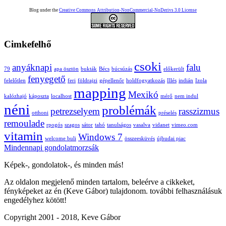
Blog under the
Creative Commons Attribution-NonCommercial-NoDerivs 3.0 License
Cimkefelhő
csoki
anyáknapi
falu
79
apa ösztön
bukták
Bécs
búcsúzás
előkerült
fenyegető
felelőtlen
feri
földrajzi
gépellenőr
holdfogyatkozás
Illés
indián
Izola
mapping
Mexikó
kalózhajó
káposzta
localhost
mérő
nem indul
néni
problémák
petrezselyem
rasszizmus
otthoni
préselés
remoulade
rpogós
szagos
sátor
tahó
tanulságos
vasalva
vidanet
vimeo.com
vitamin
Windows 7
welcome buli
összeesküvés
újbudai piac
Mindennapi gondolatmorzsák
Képek-, gondolatok-, és minden más!
Az oldalon megjelenő minden tartalom, beleérve a cikkeket,
fényképeket az én (Keve Gábor) tulajdonom. további felhasználásuk
engedélyhez kötött!
Copyright 2001 - 2018, Keve Gábor