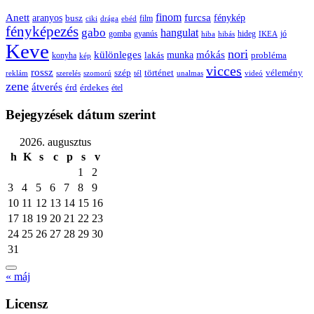
Anett
finom
furcsa
fénykép
aranyos
busz
film
ciki
drága
ebéd
fényképezés
gabo
hangulat
gomba
gyanús
hiba
hibás
hideg
IKEA
jó
Keve
nori
különleges
mókás
munka
probléma
lakás
konyha
kép
vicces
rossz
szép
vélemény
történet
reklám
szerelés
szomorú
tél
unalmas
videó
zene
átverés
érd
érdekes
étel
Bejegyzések dátum szerint
2026. augusztus
h
K
s
c
p
s
v
1
2
3
4
5
6
7
8
9
10
11
12
13
14
15
16
17
18
19
20
21
22
23
24
25
26
27
28
29
30
31
« máj
Licensz