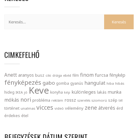
CIMKEFELHŐ
finom
Anett
furcsa
fénykép
aranyos
busz
film
ciki
drága
ebéd
fényképezés
gabo
hangulat
gomba
gyanús
hiba
hibás
Keve
különleges
munka
lakás
hideg
konyha
IKEA
jó
kép
nori
mókás
rossz
probléma
szép
reklám
szerelés
szomorú
tél
vicces
zene
átverés
történet
vélemény
érd
unalmas
videó
érdekes
étel
BEJEGYZÉSEK DÁTUM SZERINT