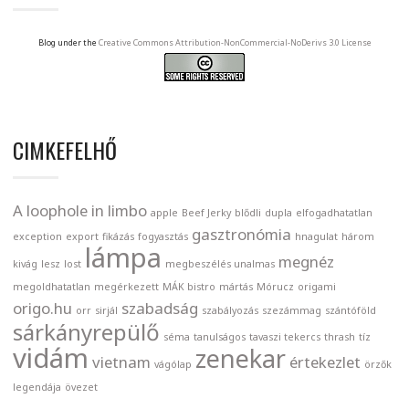
Blog under the
Creative Commons Attribution-NonCommercial-NoDerivs 3.0 License
CIMKEFELHŐ
A loophole in limbo
apple
Beef Jerky
blődli
dupla
elfogadhatatlan
gasztronómia
exception
export
fikázás
fogyasztás
hnagulat
három
lámpa
megnéz
kivág
lesz
lost
megbeszélés unalmas
megoldhatatlan
megérkezett
MÁK bistro
mártás
Mórucz
origami
origo.hu
szabadság
orr
sirjál
szabályozás
szezámmag
szántóföld
sárkányrepülő
séma
tanulságos
tavaszi tekercs
thrash
tíz
vidám
zenekar
vietnam
értekezlet
vágólap
örzők
legendája
övezet