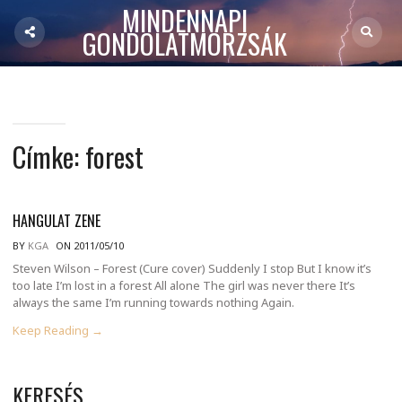
MINDENNAPI
GONDOLATMORZSÁK
Címke:
forest
HANGULAT ZENE
BY
KGA
ON 2011/05/10
Steven Wilson – Forest (Cure cover) Suddenly I stop But I know it’s
too late I’m lost in a forest All alone The girl was never there It’s
always the same I’m running towards nothing Again.
Keep Reading →
KERESÉS