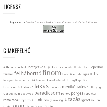
LICENSZ
Blog under the
Creative Commons Attribution-NonCommercial-NoDerivs 3.0 License
CIMKEFELHŐ
cipő
befejezve
eperbor
Asthma bronchiale
cián
csirkeláb
ellenőr
elseje
finom
felháborító
infra
farmer
igaz
Hetedik emelet
integrált
internet hamisítás elleni kereskededelmi megállapodás
lakás
mexikói
kő
MÜPA
nulla
kekedckedés
kiirtva
manatee
nyugta
paradicsom
pörgés
Oblique Rain
okoskodó
pontos
repülőtér
utazàs
titok
roma
steak
ígéret
tejtermék
tárhely
távolsági
ízetlen
öröm
íztelen
össze
öt éves
új gép