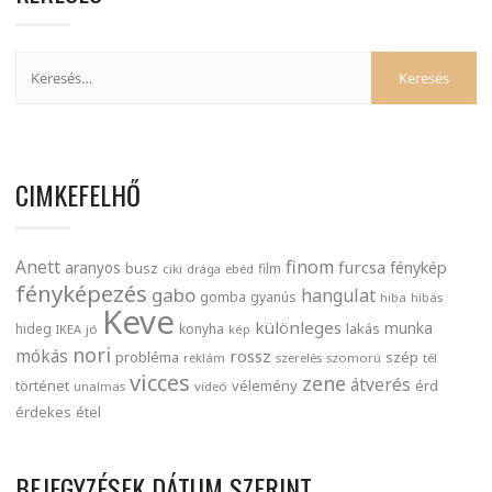
CIMKEFELHŐ
finom
Anett
furcsa
fénykép
aranyos
busz
film
ciki
drága
ebéd
fényképezés
gabo
hangulat
gomba
gyanús
hiba
hibás
Keve
különleges
munka
lakás
hideg
konyha
IKEA
jó
kép
nori
mókás
rossz
probléma
szép
reklám
szerelés
szomorú
tél
vicces
zene
átverés
történet
vélemény
érd
unalmas
videó
érdekes
étel
BEJEGYZÉSEK DÁTUM SZERINT