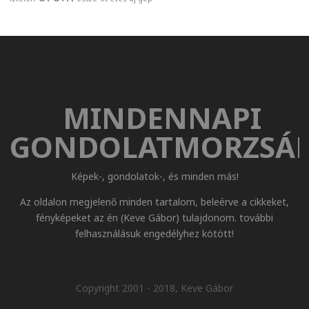
MINDENNAPI
GONDOLATMORZSÁ
Képek-, gondolatok-, és minden más!
Az oldalon megjelenő minden tartalom, beleérve a cikkeket,
fényképeket az én (Keve Gábor) tulajdonom. további
felhasználásuk engedélyhez kötött!
Copyright 2001 - 2018, Keve Gábor