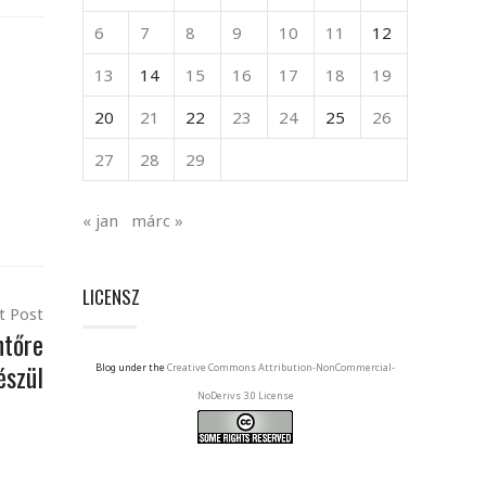
6
7
8
9
10
11
12
13
14
15
16
17
18
19
20
21
22
23
24
25
26
27
28
29
« jan
márc »
LICENSZ
t Post
ntőre
észül
Blog under the
Creative Commons Attribution-NonCommercial-
NoDerivs 3.0 License