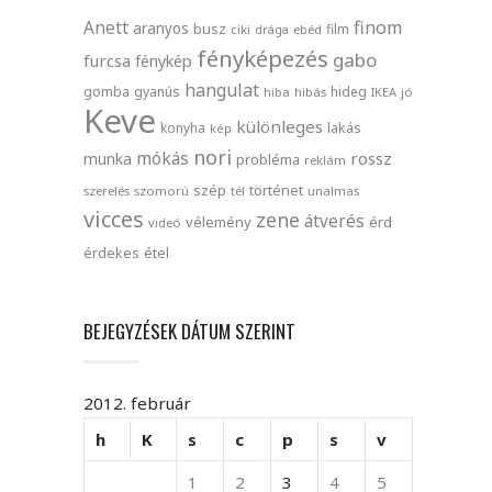
finom
Anett
aranyos
busz
film
ciki
drága
ebéd
fényképezés
gabo
furcsa
fénykép
hangulat
gomba
gyanús
hideg
hiba
hibás
IKEA
jó
Keve
különleges
lakás
konyha
kép
nori
mókás
rossz
munka
probléma
reklám
szép
történet
szerelés
szomorú
tél
unalmas
vicces
zene
átverés
vélemény
érd
videó
érdekes
étel
BEJEGYZÉSEK DÁTUM SZERINT
2012. február
h
K
s
c
p
s
v
1
2
3
4
5