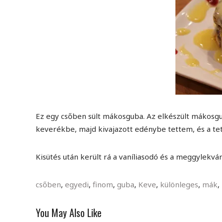
Ez egy csőben sült mákosguba. Az elkészült mákosgub
keverékbe, majd kivajazott edénybe tettem, és a te
Kisütés után került rá a vaníliasodó és a meggylekvár
csőben
,
egyedi
,
finom
,
guba
,
Keve
,
különleges
,
mák
,
You May Also Like