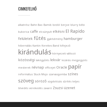
CIMKEFELHŐ
alkatrész
Bahn Bao
Bamib
bedöl
berjoe
blurry
bébi
El Rapido
caffe
elkésni
kukorica
elcsúnyult
fűtés
felületek
hamburger
gyárkémény
hibernálás
Kantin
Kerekes Band
kifejező
kirándulás
környezeti változó
közösségi
lekvár
lakógyűlés
lezárás
megjegyzés
papír
névnap
Oracle
mesterek
officejet
színes
református
Stuck Mojo
szarvasgomba
szöveg
söröző
súgdolózás
sűrítés
teljes
Zsuzsi
üzenet
tévedés
verekedés
zavaró