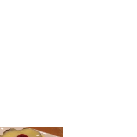
MINDENNAPI GONDOLATMORZSÁK
Képek-, gondolatok-, és minden más!