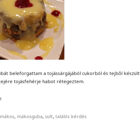
át beleforgattam a tojássárgájából cukorból és tejből készült
tejére tojásfehérje habot rétegeztem.
!
mákos
,
mákosguba
,
sült
,
találós kérdés