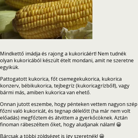
Mindkettő imádja és rajong a kukoricáért! Nem tudnék
olyan kukoricából készült ételt mondani, amit ne szeretne
egyikük.
Pattogatott kukorica, főt csemegekukorica, kukorica
konzerv, bébikukorica, tejbegríz (kukoricagrízből!), vagy
bármi más, amiben kukorica van ehető.
Onnan jutott eszembe, hogy pénteken vettem nagyon szép
főzni való kukoricát, és tegnap délelőtt (ha már nem volt
előadás) megfőztem és átvittem a gyerkőcöknek. Aztán
finoman rábeszéltem őket, hogy aludjanak nálam! 😀
Bárcsak a többi zöldséget is így szeretnék! 😀