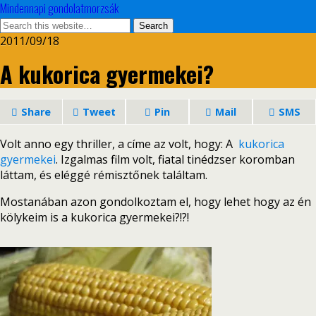
Mindennapi gondolatmorzsák
2011/09/18
A kukorica gyermekei?
Share
Tweet
Pin
Mail
SMS
Volt anno egy thriller, a címe az volt, hogy: A
kukorica
gyermekei
. Izgalmas film volt, fiatal tinédzser koromban
láttam, és eléggé rémisztőnek találtam.
Mostanában azon gondolkoztam el, hogy lehet hogy az én
kölykeim is a kukorica gyermekei?!?!