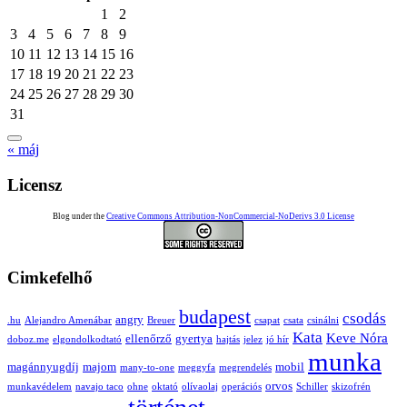
1
2
3
4
5
6
7
8
9
10
11
12
13
14
15
16
17
18
19
20
21
22
23
24
25
26
27
28
29
30
31
« máj
Licensz
Blog under the
Creative Commons Attribution-NonCommercial-NoDerivs 3.0 License
Cimkefelhő
budapest
csodás
angry
.hu
Alejandro Amenábar
Breuer
csapat
csata
csinálni
Kata
Keve Nóra
ellenőrző
gyertya
doboz.me
elgondolkodtató
hajtás
jelez
jó hír
munka
magánnyugdíj
majom
mobil
many-to-one
meggyfa
megrendelés
orvos
munkavédelem
navajo taco
ohne
oktató
olívaolaj
operációs
Schiller
skizofrén