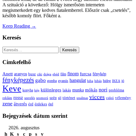
A szituáció a következő: Hölgy ismerősöm interneten
megismerkedett egy kedves fiatalemberrel. Először csak „csetelés”,
később komoly flört. Főként a.
Keep Reading →
Keresés
Keresés:
Cimkefelhő
Anett
finom
furcsa
fénykép
aranyos
busz
film
ciki
drága
ebéd
fényképezés
gabo
hangulat
gomba
gyanús
hiba
hibás
hideg
IKEA
jó
Keve
nori
különleges
mókás
munka
probléma
lakás
konyha
kép
vicces
rossz
szép
vélemény
történet
reklám
szerelés
szomorú
tél
unalmas
videó
zene
átverés
érd
érdekes
étel
Bejegyzések dátum szerint
2026. augusztus
h
K
s
c
p
s
v