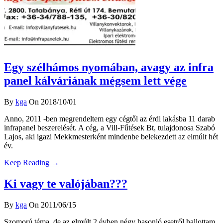
Egy szélhámos nyomában, avagy az infra
panel kálváriának mégsem lett vége
By
kga
On 2018/10/01
Anno, 2011 -ben megrendeltem egy cégtől az érdi lakásba 11 darab
infrapanel beszerelését. A cég, a Vill-Fűtések Bt, tulajdonosa Szabó
Lajos, aki igazi Mekkmesterként mindenbe belekezdett az elmúlt hét
év.
Keep Reading →
Ki vagy te valójában???
By
kga
On 2011/06/15
Szomorú téma, de az elmúlt 2 évben négy hasonló esetről hallottam.