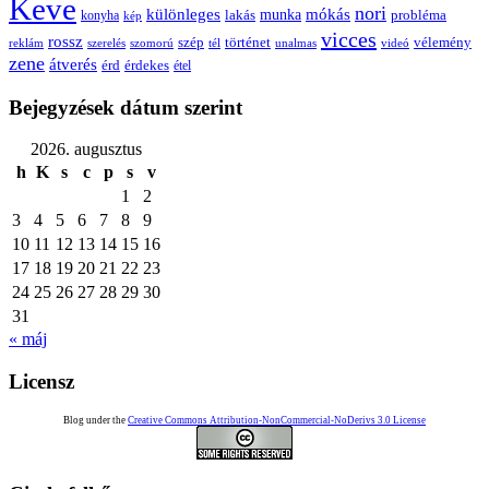
Keve
nori
különleges
mókás
munka
probléma
lakás
konyha
kép
vicces
rossz
szép
vélemény
történet
reklám
szerelés
szomorú
tél
unalmas
videó
zene
átverés
érd
érdekes
étel
Bejegyzések dátum szerint
2026. augusztus
h
K
s
c
p
s
v
1
2
3
4
5
6
7
8
9
10
11
12
13
14
15
16
17
18
19
20
21
22
23
24
25
26
27
28
29
30
31
« máj
Licensz
Blog under the
Creative Commons Attribution-NonCommercial-NoDerivs 3.0 License