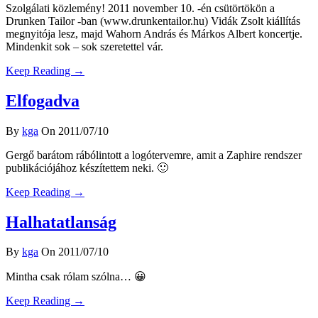
Szolgálati közlemény! 2011 november 10. -én csütörtökön a
Drunken Tailor -ban (www.drunkentailor.hu) Vidák Zsolt kiállítás
megnyitója lesz, majd Wahorn András és Márkos Albert koncertje.
Mindenkit sok – sok szeretettel vár.
Keep Reading →
Elfogadva
By
kga
On 2011/07/10
Gergő barátom rábólintott a logótervemre, amit a Zaphire rendszer
publikációjához készítettem neki. 🙂
Keep Reading →
Halhatatlanság
By
kga
On 2011/07/10
Mintha csak rólam szólna… 😀
Keep Reading →