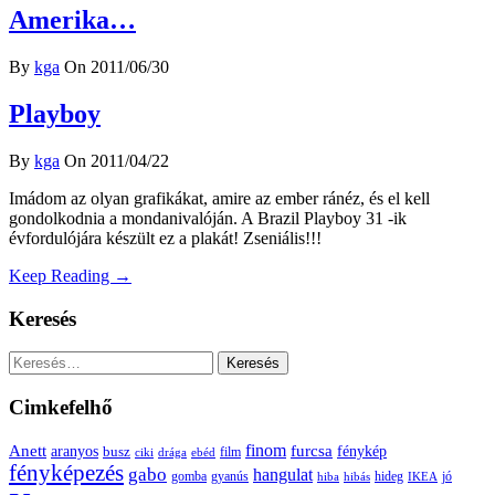
Amerika…
By
kga
On 2011/06/30
Playboy
By
kga
On 2011/04/22
Imádom az olyan grafikákat, amire az ember ránéz, és el kell
gondolkodnia a mondanivalóján. A Brazil Playboy 31 -ik
évfordulójára készült ez a plakát! Zseniális!!!
Keep Reading →
Keresés
Keresés:
Cimkefelhő
Anett
finom
furcsa
fénykép
aranyos
busz
film
ciki
drága
ebéd
fényképezés
gabo
hangulat
gomba
gyanús
hiba
hibás
hideg
IKEA
jó