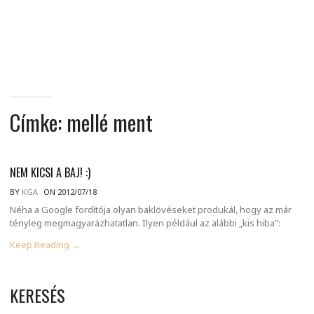
MINDENNAPI
GONDOLATMORZSÁK
Címke:
mellé ment
NEM KICSI A BAJ! :)
BY
KGA
ON 2012/07/18
Néha a Google fordítója olyan baklövéseket produkál, hogy az már
tényleg megmagyarázhatatlan. Ilyen például az alábbi „kis hiba”:
Keep Reading →
KERESÉS