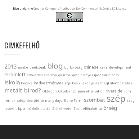
Blog under the
Creative Commons Attribution-NonCommercial-NoDerivs 3.0 License
CIMKEFELHŐ
blog
2013
chinese
awake
beefsteak
borbíróság
csíra
development
elromlott
eltávedés
esernyő
gyurma
gyár
hiányos
ipenzklub.com
iskola
kedvezményes
kecske
kga
késik
lakógyűlés
megkülönböztetés
metált bírod?
riverside
Oktogon
Október 23
pain of salvation
rom
szép
szombat
romok
salep
skorpió
so many days
Stone Farm
szög
őrség
tipp
tetovált
trükkök
utastellátó
vérvétel
Zsolt
élőhalott
út