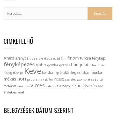
CIMKEFELHŐ
finom
Anett
furcsa
fénykép
aranyos
busz
film
ciki
drága
ebéd
fényképezés
gabo
hangulat
gomba
gyanús
hiba
hibás
Keve
különleges
munka
lakás
hideg
konyha
IKEA
jó
kép
nori
mókás
rossz
probléma
szép
reklám
szerelés
szomorú
tél
vicces
zene
átverés
történet
vélemény
érd
unalmas
videó
érdekes
étel
BEJEGYZÉSEK DÁTUM SZERINT