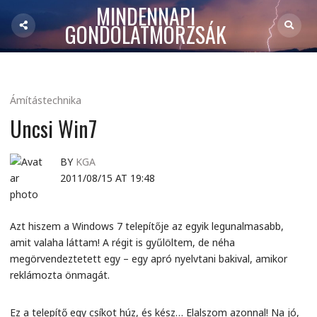
MINDENNAPI
GONDOLATMORZSÁK
Ámítástechnika
Uncsi Win7
BY
KGA
2011/08/15 AT 19:48
Azt hiszem a Windows 7 telepítője az egyik legunalmasabb,
amit valaha láttam! A régit is gyűlöltem, de néha
megörvendeztetett egy – egy apró nyelvtani bakival, amikor
reklámozta önmagát.
Ez a telepítő egy csíkot húz, és kész… Elalszom azonnal! Na jó,