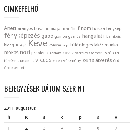
CIMKEFELHŐ
finom
Anett
furcsa
fénykép
aranyos
busz
film
ciki
drága
ebéd
fényképezés
gabo
hangulat
gomba
gyanús
hiba
hibás
Keve
különleges
munka
lakás
hideg
konyha
IKEA
jó
kép
nori
mókás
rossz
probléma
szép
reklám
szerelés
szomorú
tél
vicces
zene
átverés
történet
vélemény
érd
unalmas
videó
érdekes
étel
BEJEGYZÉSEK DÁTUM SZERINT
2011. augusztus
h
K
s
c
p
s
v
1
2
3
4
5
6
7