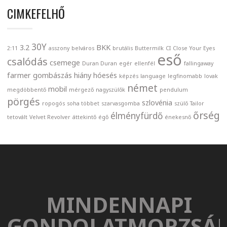
CIMKEFELHŐ
30Y
3.2
BKK
2:11
asszony
belváros
brutális
Buttermilk
CI
Close Your Eyes
eső
csalódás
csemege
Duran Duran
egér
ellenfél
fallingaway
farmer
gombászás
hiány
hóesés
képzés
language
legfinomabb
lovak
német
mobil
megdöbbentő
mérgező
nagyszülők
pendulum
pörgés
szlovénia
ropogós
soha többet
szarvasgomba
szülő
Tailor
őrség
élményfürdő
tetovált
Velvet Revolver
áttekintő
égő
énekesnő
MINDENNAPI
GONDOLATMORZSÁ