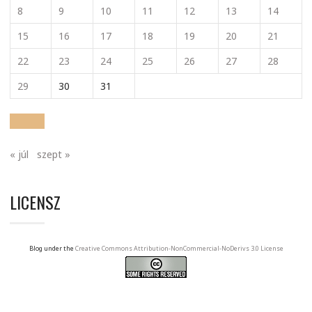
8
9
10
11
12
13
14
15
16
17
18
19
20
21
22
23
24
25
26
27
28
29
30
31
« júl
szept »
LICENSZ
Blog under the
Creative Commons Attribution-NonCommercial-NoDerivs 3.0 License