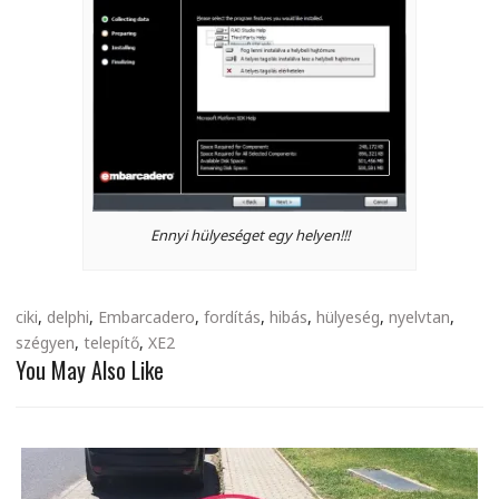
Ennyi hülyeséget egy helyen!!!
ciki
,
delphi
,
Embarcadero
,
fordítás
,
hibás
,
hülyeség
,
nyelvtan
,
szégyen
,
telepítő
,
XE2
You May Also Like