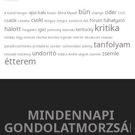
bűn
cider
apa
baki
A belső tenger
bizarr
Blind Myself
change
COO
csoki
csalók
fórum
fülhallgató
csinálni
dolgoz
enigro
evolúció
fali
kritika
halott
igaz
kentucky
hegylakó
jelenség
katonás
letiltás
légy
menza
michal kleofas oginski
méret
okoskodó
olvasás
tanfolyam
paradicsomleves
próbáld ki
szeder
szinvonalas
szleng
undorító
zsemle
tetovált
tracking
Vidács Anett
vágott zsemle
étterem
MINDENNAPI
GONDOLATMORZSÁ