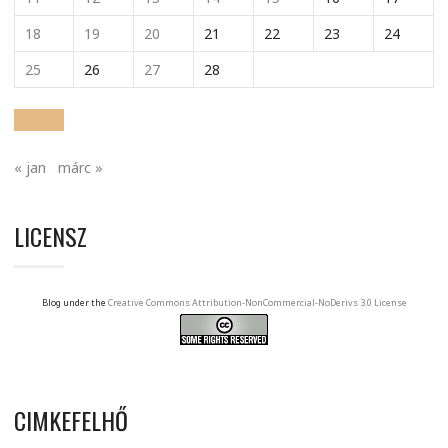
18
19
20
21
22
23
24
25
26
27
28
« jan
márc »
LICENSZ
Blog under the
Creative Commons Attribution-NonCommercial-NoDerivs 3.0 License
CIMKEFELHŐ