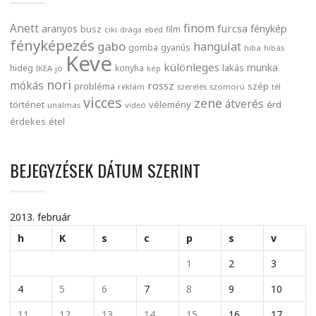
finom
Anett
furcsa
fénykép
aranyos
busz
film
ciki
drága
ebéd
fényképezés
gabo
hangulat
gomba
gyanús
hiba
hibás
Keve
különleges
munka
lakás
hideg
konyha
IKEA
jó
kép
nori
mókás
rossz
probléma
szép
reklám
szerelés
szomorú
tél
vicces
zene
átverés
történet
vélemény
érd
unalmas
videó
érdekes
étel
BEJEGYZÉSEK DÁTUM SZERINT
2013. február
h
K
s
c
p
s
v
1
2
3
4
5
6
7
8
9
10
11
12
13
14
15
16
17