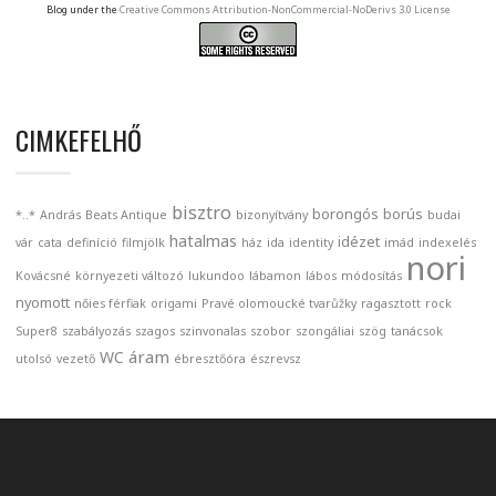
Blog under the
Creative Commons Attribution-NonCommercial-NoDerivs 3.0 License
CIMKEFELHŐ
bisztro
borongós
borús
*..*
András
Beats Antique
bizonyítvány
budai
hatalmas
idézet
vár
cata
definíció
filmjölk
ház
ida
identity
imád
indexelés
nori
Kovácsné
környezeti változó
lukundoo
lábamon
lábos
módosítás
nyomott
nőies férfiak
origami
Pravé olomoucké tvarůžky
ragasztott
rock
Super8
szabályozás
szagos
szinvonalas
szobor
szongáliai
szög
tanácsok
áram
WC
utolsó
vezető
ébresztőóra
észrevsz