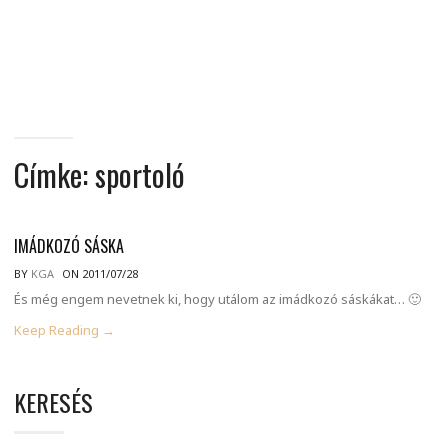
MINDENNAPI
GONDOLATMORZSÁK
Címke:
sportoló
IMÁDKOZÓ SÁSKA
BY
KGA
ON 2011/07/28
És még engem nevetnek ki, hogy utálom az imádkozó sáskákat… 🙂
Keep Reading →
KERESÉS