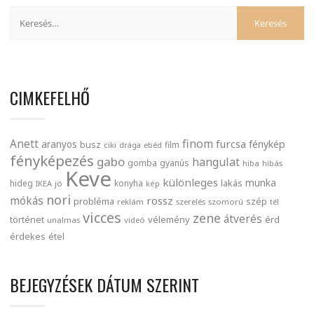
CIMKEFELHŐ
finom
Anett
furcsa
fénykép
aranyos
busz
film
ciki
drága
ebéd
fényképezés
gabo
hangulat
gomba
gyanús
hiba
hibás
Keve
különleges
munka
lakás
hideg
konyha
IKEA
jó
kép
nori
mókás
rossz
probléma
szép
reklám
szerelés
szomorú
tél
vicces
zene
átverés
történet
vélemény
érd
unalmas
videó
érdekes
étel
BEJEGYZÉSEK DÁTUM SZERINT