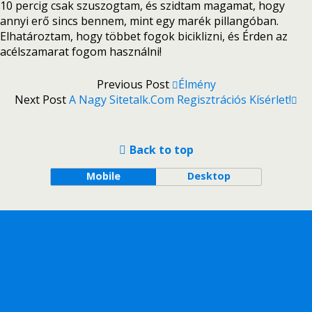
10 percig csak szuszogtam, és szidtam magamat, hogy
annyi erő sincs bennem, mint egy marék pillangóban.
Elhatároztam, hogy többet fogok biciklizni, és Érden az
acélszamarat fogom használni!
Previous Post
Élmény
Next Post
A Nagy Sitetalk.com Regisztrációs Kísérlet!
Back to top
Mobile
Desktop