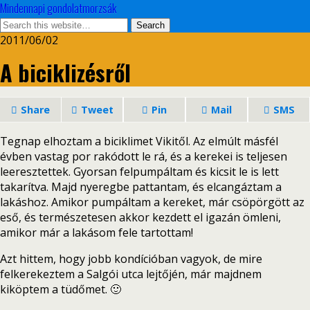
Mindennapi gondolatmorzsák
2011/06/02
A biciklizésről
Share
Tweet
Pin
Mail
SMS
Tegnap elhoztam a biciklimet Vikitől. Az elmúlt másfél
évben vastag por rakódott le rá, és a kerekei is teljesen
leeresztettek. Gyorsan felpumpáltam és kicsit le is lett
takarítva. Majd nyeregbe pattantam, és elcangáztam a
lakáshoz. Amikor pumpáltam a kereket, már csöpörgött az
eső, és természetesen akkor kezdett el igazán ömleni,
amikor már a lakásom fele tartottam!
Azt hittem, hogy jobb kondícióban vagyok, de mire
felkerekeztem a Salgói utca lejtőjén, már majdnem
kiköptem a tüdőmet. 🙂