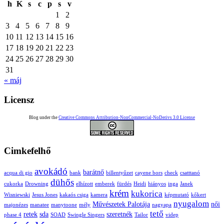
h
K
s
c
p
s
v
1
2
3
4
5
6
7
8
9
10
11
12
13
14
15
16
17
18
19
20
21
22
23
24
25
26
27
28
29
30
31
« máj
Licensz
Blog under the
Creative Commons Attribution-NonCommercial-NoDerivs 3.0 License
Cimkefelhő
avokádó
barátnő
acqua di gio
bank
billentyűzet
cayene bors
check
csatttanó
dühős
cukorka
Drowning
elhízott
emberek
fürdés
Heidi
hiányos
inga
Janek
krém
kukorica
Wisniewski
Jesus Jones
kakaós csiga
kamera
képmutató
kőkert
nyugalom
Művészetek Palotája
női
majonézes
manatee
manytoone
mély
nagyapa
tető
retek
sda
szeretnék
phase 4
SOAD
Swingle Singers
Tailor
videp