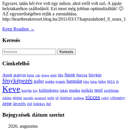
Egyszer, talán két éve volt egy műsor, ahol erről volt szó. A japán
helytakarékos szállodáról. Ezt most még jobban optimalizálták! 🙂
AZ egyszerűségében rejlik a zsenialitása.
http://heartbreakresort.blog.hu/2011/03/17/kapszulahotel_9_orara_1
Keep Reading →
Keresés
Keresés:
Cimkefelhő
Anett
finom
furcsa
fénykép
aranyos
busz
film
ciki
drága
ebéd
fényképezés
gabo
hangulat
gomba
gyanús
hiba
hibás
hideg
IKEA
jó
Keve
nori
különleges
mókás
munka
probléma
lakás
konyha
kép
vicces
rossz
szép
vélemény
történet
reklám
szerelés
szomorú
tél
unalmas
videó
zene
átverés
érd
érdekes
étel
Bejegyzések dátum szerint
2026. augusztus