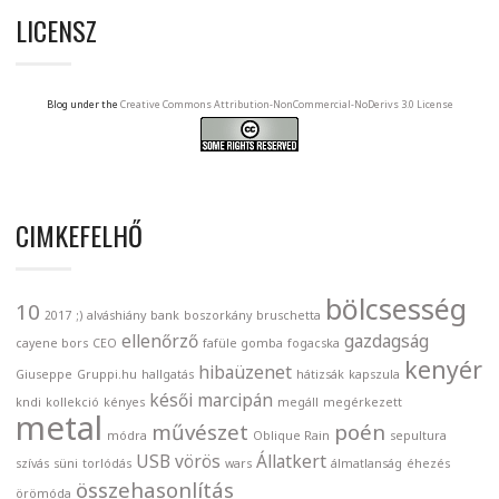
LICENSZ
Blog under the
Creative Commons Attribution-NonCommercial-NoDerivs 3.0 License
CIMKEFELHŐ
bölcsesség
10
2017
;)
alváshiány
bank
boszorkány
bruschetta
ellenőrző
gazdagság
cayene bors
CEO
fafüle gomba
fogacska
kenyér
hibaüzenet
Giuseppe
Gruppi.hu
hallgatás
hátizsák
kapszula
késői
marcipán
kndi
kollekció
kényes
megáll
megérkezett
metal
művészet
poén
módra
Oblique Rain
sepultura
USB
vörös
Állatkert
szívás
süni
torlódás
wars
álmatlanság
éhezés
összehasonlítás
örömóda