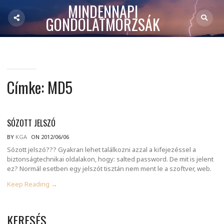
MINDENNAPI
GONDOLATMORZSÁK
Címke:
MD5
SÓZOTT JELSZÓ
BY
KGA
ON 2012/06/06
Sózott jelszó??? Gyakran lehet találkozni azzal a kifejezéssel a
biztonságtechnikai oldalakon, hogy: salted password. De mit is jelent
ez? Normál esetben egy jelszót tisztán nem ment le a szoftver, web.
Keep Reading →
KERESÉS