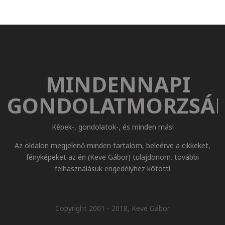
MINDENNAPI
GONDOLATMORZSÁ
Képek-, gondolatok-, és minden más!
Az oldalon megjelenő minden tartalom, beleérve a cikkeket,
fényképeket az én (Keve Gábor) tulajdonom. további
felhasználásuk engedélyhez kötött!
Copyright 2001 - 2018, Keve Gábor