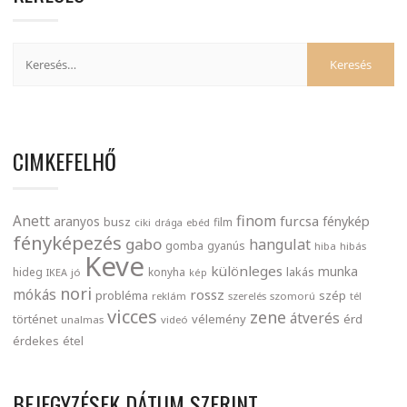
CIMKEFELHŐ
finom
Anett
furcsa
fénykép
aranyos
busz
film
ciki
drága
ebéd
fényképezés
gabo
hangulat
gomba
gyanús
hiba
hibás
Keve
különleges
munka
lakás
hideg
konyha
IKEA
jó
kép
nori
mókás
rossz
probléma
szép
reklám
szerelés
szomorú
tél
vicces
zene
átverés
történet
vélemény
érd
unalmas
videó
érdekes
étel
BEJEGYZÉSEK DÁTUM SZERINT