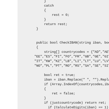
            }

            catch

            {

                rest = 0;

            }

            return rest;

        }

        public bool CheckIBAN(string iban, boo
        {

            string[] countrycodes = {"AD","AE
       "EE","ES","FI","FO","FR","GB","GE","GI
       "IT","KW","KZ","LB","LI","LT","LU","LV
       "NO","PL","PT","RO","RS","SA","SE","SI"
            bool ret = true;

            iban = iban.Replace(" ", "").Repla
            if (Array.IndexOf(countrycodes,iba
            {

                ret = false;

            }

            if (justcountrycode) return ret;

              if (CalculateDigits(iban) == 1)
