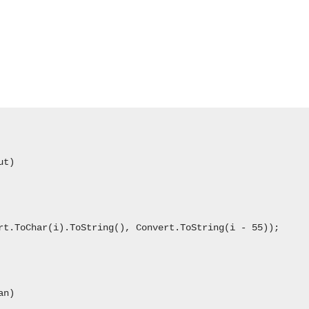
t)

rt.ToChar(i).ToString(), Convert.ToString(i - 55));

n)
