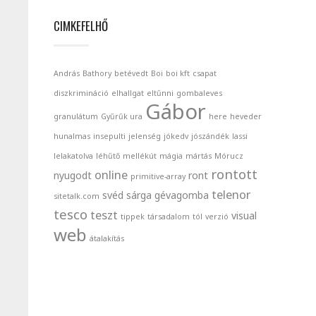
CIMKEFELHŐ
András
Bathory
betévedt
Boi
boi kft
csapat
diszkrimináció
elhallgat
eltűnni
gombaleves
Gábor
granulátum
Gyűrűk ura
here
heveder
hunalmas
insepulti
jelenség
jókedv
jószándék
lassi
lelakatolva
léhűtő
mellékút
mágia
mártás
Mórucz
rontott
online
nyugodt
ront
primitive-array
telenor
svéd
sárga gévagomba
sitetalk.com
tesco
teszt
visual
tippek
társadalom
tól
verzió
web
átalakítás