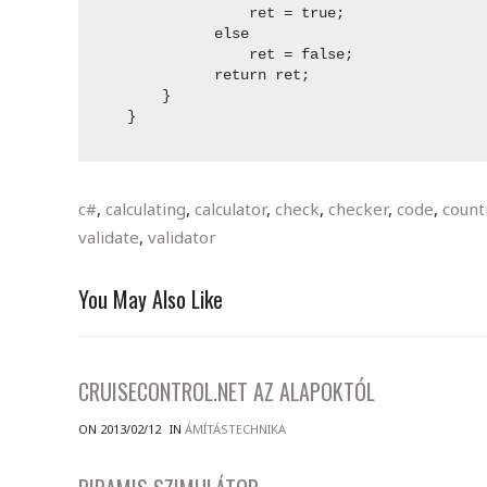
                  ret = true;

              else

                  ret = false;

              return ret;

        }

    }

c#
,
calculating
,
calculator
,
check
,
checker
,
code
,
count
validate
,
validator
You May Also Like
CRUISECONTROL.NET AZ ALAPOKTÓL
ON 2013/02/12
IN
ÁMÍTÁSTECHNIKA