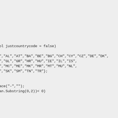
l justcountrycode = false)

","AL","AT","BA","BE","BG","CH","CY","CZ","DE","DK",

","GL","GR","HR","HU","IE","IL","IS",

","MC","ME","MK","MR","MT","MU","NL",

,"SK","SM","TN","TR"};

ce("-","");

n.Substring(0,2))< 0)
