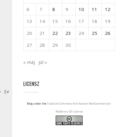
6
7
8
9
10
11
12
13
14
15
16
17
18
19
20
21
22
23
24
25
26
27
28
29
30
« máj
júl »
LICENSZ
 (v - 1)) : l);

Blog under the
Creative Commons Attribution-NonCommercial-
NoDerivs 3.0 License