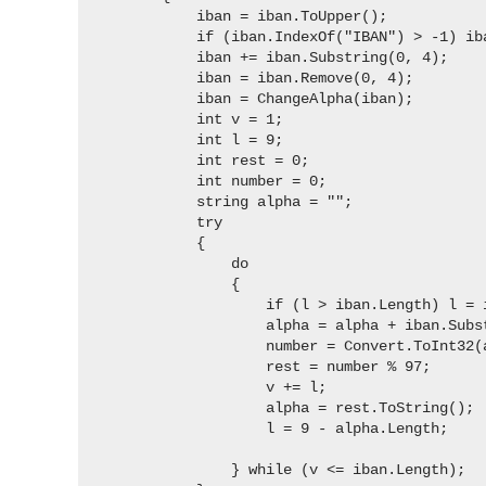
            iban = iban.ToUpper();

            if (iban.IndexOf("IBAN") > -1) ib
            iban += iban.Substring(0, 4);

            iban = iban.Remove(0, 4);

            iban = ChangeAlpha(iban);

            int v = 1;

            int l = 9;

            int rest = 0;

            int number = 0;

            string alpha = "";

            try

            {

                do

                {

                    if (l > iban.Length) l = i
                    alpha = alpha + iban.Subs
                    number = Convert.ToInt32(a
                    rest = number % 97;

                    v += l;

                    alpha = rest.ToString();

                    l = 9 - alpha.Length;

                } while (v <= iban.Length);
