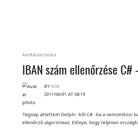
Ámítástechnika
IBAN szám ellenőrzése C# 
BY
KGA
2011/06/01 AT 08:19
Tegnap áttettem Delphi -ből C# -ba a nemzetközi 
ellenőrző algoritmust. Előnye, hogy teljesen országf