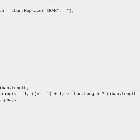
an = iban.Replace("IBAN", "");

ban.Length;

tring(v - 1, ((v - 1) + l) > iban.Length ? (iban.Length -
lpha);
