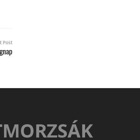
t Post
gnap
TMORZSÁK