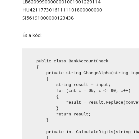
LB62099900000001001901229114
HU42117730161111101800000000
SI56191000000123438
És a kód:
    public class BankAccountCheck

    {

        private string ChangeAlpha(string inpu
        {

            string result = input;

            for (int i = 65; i <= 90; i++)

            {

                result = result.Replace(Conve
            }

            return result;

        }

        private int CalculateDigits(string iba
        {
