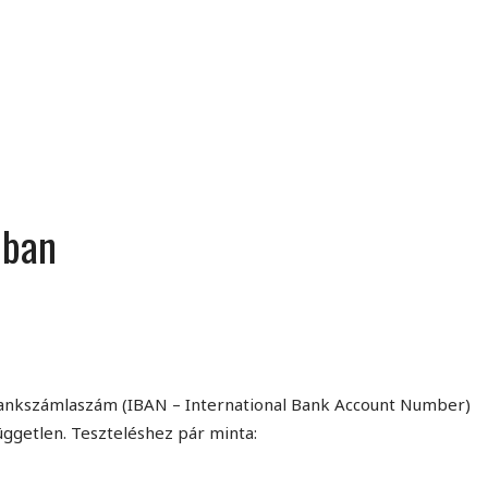
MINDENNAPI GONDOLATMORZSÁK
Képek-, gondolatok-, és minden más!
-ban
bankszámlaszám (IBAN – International Bank Account Number)
üggetlen. Teszteléshez pár minta: