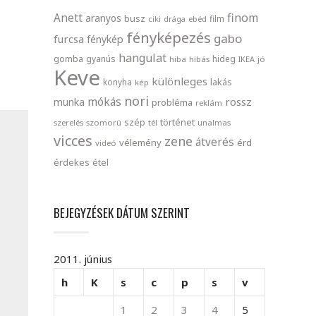
finom
Anett
aranyos
busz
film
ciki
drága
ebéd
fényképezés
gabo
furcsa
fénykép
hangulat
gomba
gyanús
hideg
hiba
hibás
IKEA
jó
Keve
különleges
lakás
konyha
kép
nori
mókás
rossz
munka
probléma
reklám
szép
történet
szerelés
szomorú
tél
unalmas
vicces
zene
átverés
vélemény
érd
videó
érdekes
étel
BEJEGYZÉSEK DÁTUM SZERINT
2011. június
h
K
s
c
p
s
v
1
2
3
4
5