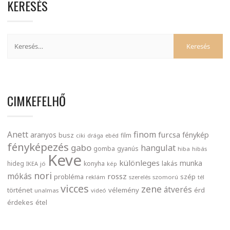
KERESÉS
CIMKEFELHŐ
finom
Anett
furcsa
fénykép
aranyos
busz
film
ciki
drága
ebéd
fényképezés
gabo
hangulat
gomba
gyanús
hiba
hibás
Keve
különleges
munka
lakás
hideg
konyha
IKEA
jó
kép
nori
mókás
rossz
probléma
szép
reklám
szerelés
szomorú
tél
vicces
zene
átverés
történet
vélemény
érd
unalmas
videó
érdekes
étel