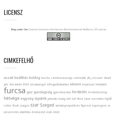
LICENSZ
Blog under the
Creative Commons Attribution-NonCommercial-NoDerivs 3.0 License
CIMKEFELHŐ
aszalt
beállítás
boldog
burito
csimborasszója
csimoták
db_recover
dead
elment
gilr
die welle
EHO
elcsatangol
elfogadhatatlan
enyészet
feltaláló
furcsa
hirdetés
gaz
gazdagság
gyerekszoba
hirdetőoszlop
hétvége
ispánk
irigység
nyúl
jattolás
kivág
kél
lufi
Nick Cave
normális
szar
Szeged
roller
Rudi
szagos
sárkányrepülőzés
Taproot
toporgom
vs
vízszerelés
átállítás
énekesnő
ósdi
ötlet