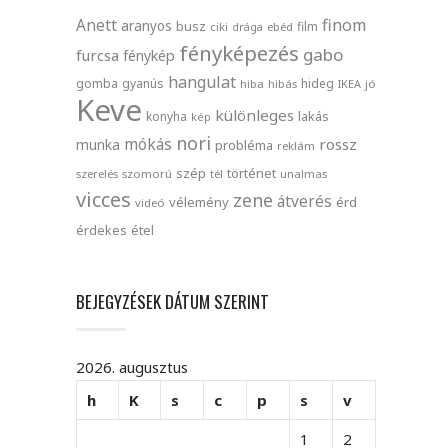
finom
Anett
aranyos
busz
film
ciki
drága
ebéd
fényképezés
gabo
furcsa
fénykép
hangulat
gomba
gyanús
hideg
hiba
hibás
IKEA
jó
Keve
különleges
lakás
konyha
kép
nori
mókás
rossz
munka
probléma
reklám
szép
történet
szerelés
szomorú
tél
unalmas
vicces
zene
átverés
vélemény
érd
videó
érdekes
étel
BEJEGYZÉSEK DÁTUM SZERINT
2026. augusztus
h
K
s
c
p
s
v
1
2