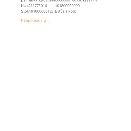
HU42117730161111101800000000
SI56191000000123438 És a kód:
Keep Reading →