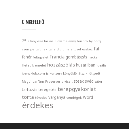
CIMKEFELHŐ
25
a lány és a farkas
Blow me away
burrito
by
corgi
fal
csempe
csípnek
csíra
diploma
eltusol
eszköz
Francia
fehér
gombászás
felügyelet
hacker
hozzászólás
huzat
iban
Hetedik emelet
ideális
ipenzklub.com
is
konzerv
könyöklő
látszik
löttyedt
steak
svéd
Magdi
parfüm
Proserver
préselt
sátor
terepgyakorlat
tartozás
teregetés
torta
vargánya
Word
tévedés
vendégek
érdekes