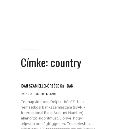
Címke:
country
IBAN SZÁM ELLENŐRZÉSE C# -BAN
BY
KGA
ON 2011/06/01
Tegnap áttettem Delphi -ből C# -ba a
nemzetközi bankszámlaszám (IBAN –
International Bank Account Number)
ellenőrző algoritmust. Előnye, hogy
teljesen országfüggetlen. Teszteléshez
pár minta: LB62099900000001001901229114